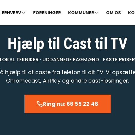
✓ Udekørende tekniker
|
✓ Ofte hjælp samme dag
ERHVERV
FORENINGER
KOMMUNER
OM OS
KO
Hjælp til Cast til TV
LOKAL TEKNIKER · UDDANNEDE FAGMÆND · FASTE PRISE
å hjælp til at caste fra telefon til dit TV. Vi opsætt
Chromecast, AirPlay og andre cast-løsninger.
Ring nu: 66 55 22 48