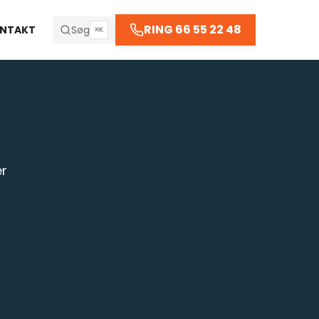
66 55 22 48
RING 66 55 22 48
NTAKT
Søg
⌘K
R
er