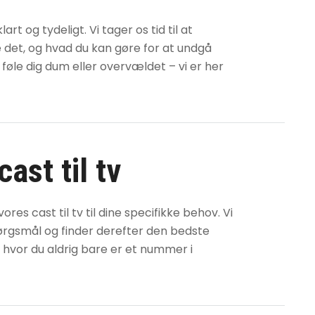
t og tydeligt. Vi tager os tid til at
e det, og hvad du kan gøre for at undgå
 føle dig dum eller overvældet – vi er her
cast til tv
d vores
cast til tv
til dine specifikke behov. Vi
e spørgsmål og finder derefter den bedste
, hvor du aldrig bare er et nummer i