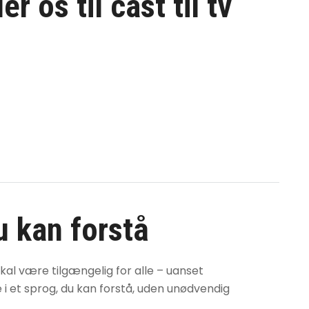
er os til
cast til tv
du kan forstå
skal være tilgængelig for alle – uanset
ne i et sprog, du kan forstå, uden unødvendig