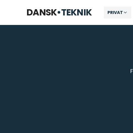
Telefon til kl. 22 · Chat til 23:30
DANSK
•
TEKNIK
PRIVAT
F