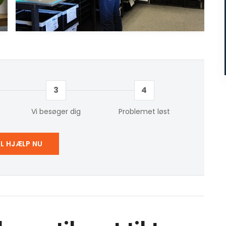
3
4
Vi besøger dig
Problemet løst
IL HJÆLP NU