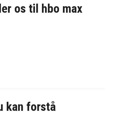
er os til
hbo max
du kan forstå