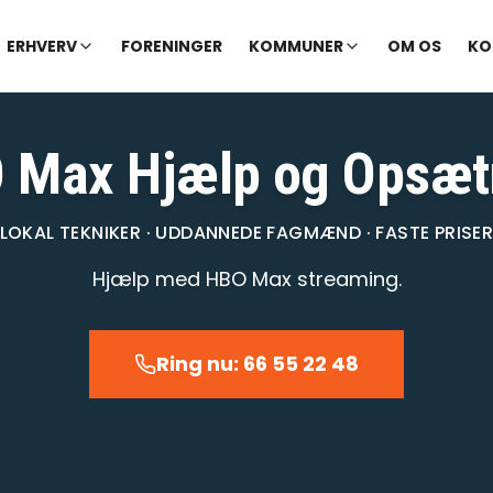
✓ Udekørende tekniker
|
✓ Ofte hjælp samme dag
ERHVERV
FORENINGER
KOMMUNER
OM OS
KO
 Max Hjælp og Opsæt
LOKAL TEKNIKER · UDDANNEDE FAGMÆND · FASTE PRISE
Hjælp med HBO Max streaming.
Ring nu: 66 55 22 48