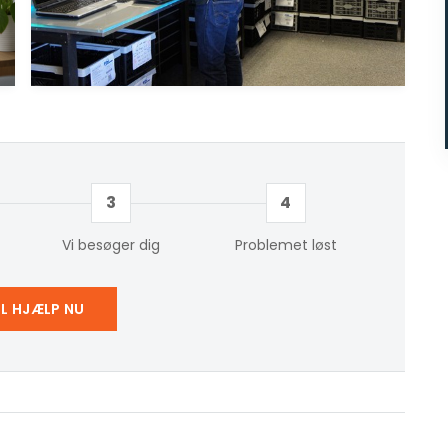
3
4
Vi besøger dig
Problemet løst
IL HJÆLP NU