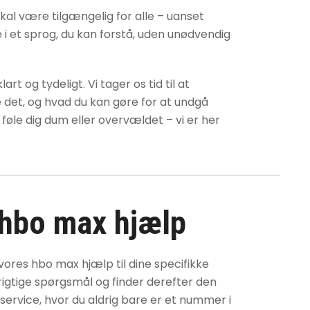
skal være tilgængelig for alle – uanset
ne i et sprog, du kan forstå, uden unødvendig
t og tydeligt. Vi tager os tid til at
e det, og hvad du kan gøre for at undgå
 føle dig dum eller overvældet – vi er her
hbo max hjælp
d vores
hbo max hjælp
til dine specifikke
 de rigtige spørgsmål og finder derefter den
 service, hvor du aldrig bare er et nummer i