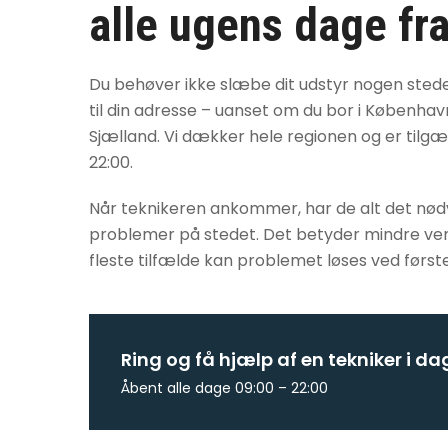
alle ugens dage fra
Du behøver ikke slæbe dit udstyr nogen sted
til din adresse – uanset om du bor i København
Sjælland. Vi dækker hele regionen og er tilgæng
22:00.
Når teknikeren ankommer, har de alt det nødve
problemer på stedet. Det betyder mindre vente
fleste tilfælde kan problemet løses ved først
Ring og få hjælp af en tekniker i da
Åbent alle dage 09:00 – 22:00