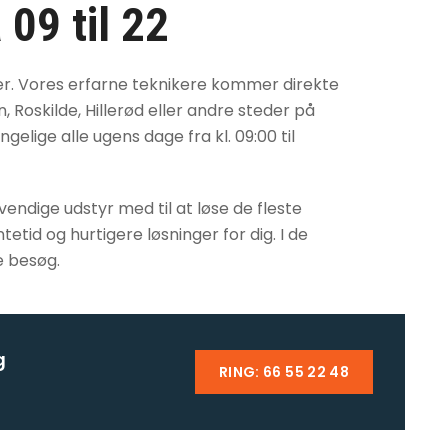
 09 til 22
er. Vores erfarne teknikere kommer direkte
, Roskilde, Hillerød eller andre steder på
elige alle ugens dage fra kl. 09:00 til
ndige udstyr med til at løse de fleste
tid og hurtigere løsninger for dig. I de
e besøg.
g
RING: 66 55 22 48