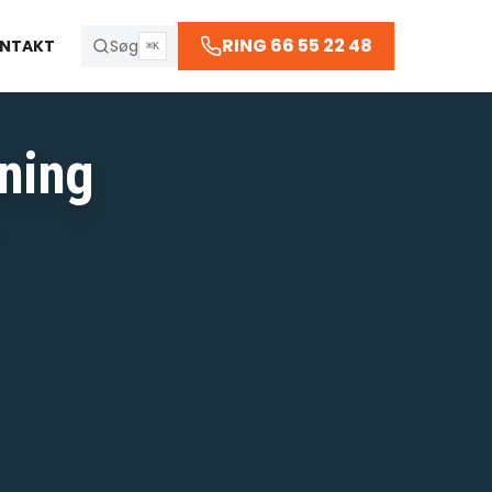
66 55 22 48
RING 66 55 22 48
NTAKT
Søg
⌘K
ning
R