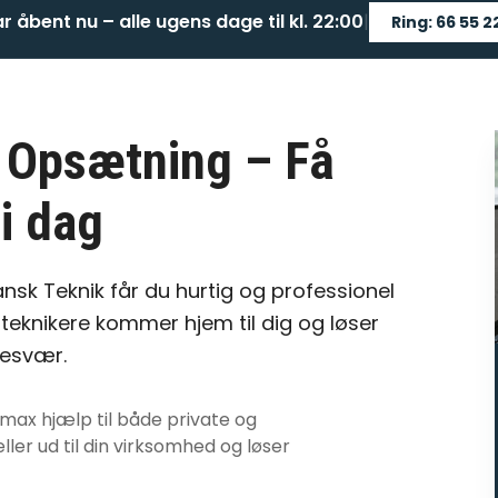
ar åbent nu – alle ugens dage til kl. 22:00
|
Ring: 66 55 2
 Opsætning
– Få
i dag
nsk Teknik får du hurtig og professionel
teknikere kommer hjem til dig og løser
besvær.
 max hjælp
til både private og
ller ud til din virksomhed og løser