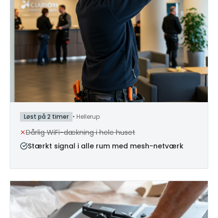
Løst på 2 timer
•
Hellerup
✕
Dårlig WiFi-dækning i hele huset
Stærkt signal i alle rum med mesh-netværk