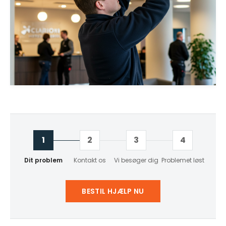
1
2
3
4
Dit problem
Kontakt os
Vi besøger dig
Problemet løst
BESTIL HJÆLP NU