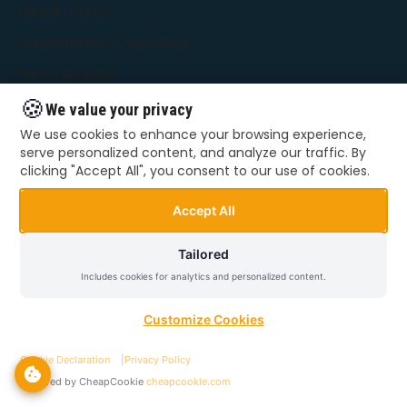
Dansk Teknik
Udekørende IT-tekniker
Hele Sjælland
🍪
We value your privacy
We use cookies to enhance your browsing experience,
KONTAKT
serve personalized content, and analyze our traffic. By
clicking "Accept All", you consent to our use of cookies.
66 55 22 48
kontakt@danskteknik.dk
Accept All
Alle dage: 09:00 - 22:00
Tailored
Hele Sjælland
Includes cookies for analytics and personalized content.
Customize Cookies
GENVEJE
Cookie Declaration
|
Privacy Policy
Bestil hjælp
Powered by CheapCookie
cheapcookie.com