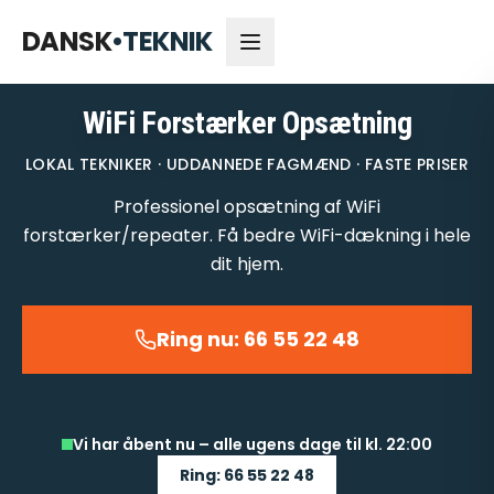
66 55 22 48
Åbent nu
DANSK
•
TEKNIK
WiFi Forstærker Opsætning
LOKAL TEKNIKER · UDDANNEDE FAGMÆND · FASTE PRISER
Professionel opsætning af WiFi
forstærker/repeater. Få bedre WiFi-dækning i hele
dit hjem.
Ring nu: 66 55 22 48
Vi har åbent nu – alle ugens dage til kl. 22:00
Ring: 66 55 22 48