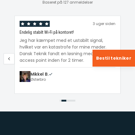
Baseret på 127 anmeldelser
den
3 uger siden
Endelig stabilt Wi-Fi på kontoret!
Ka
ig
Jeg har kæmpet med et ustabilt signal,
Da
hvilket var en katastrofe for mine møder.
Wi
e
Dansk Teknik fandt en løsning med et nyt
me
Bestil tekniker
access point inden for 2 timer.
Mikkel B.
Østerbro