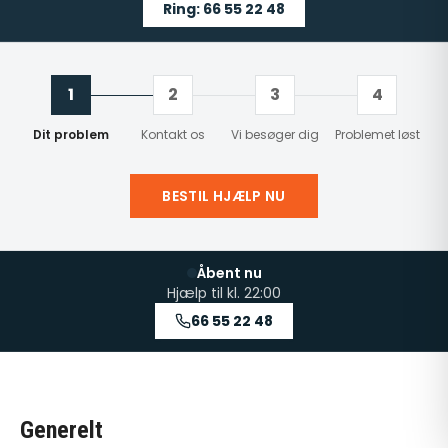
Ring: 66 55 22 48
1
2
3
4
Dit problem
Kontakt os
Vi besøger dig
Problemet løst
BESTIL HJÆLP NU
Åbent nu
Hjælp til kl.
22:00
66 55 22 48
Generelt