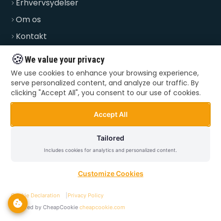
Erhvervsydelser
Om os
Kontakt
FAQ
🍪
We value your privacy
Priser
We use cookies to enhance your browsing experience,
serve personalized content, and analyze our traffic. By
Blog
clicking "Accept All", you consent to our use of cookies.
Accept All
BRUG FOR HJÆLP?
Tailored
Ring til os og få hjælp i dag. Vi er klar alle ugens dage.
Includes cookies for analytics and personalized content.
Ring nu
Customize Cookies
Cookie Declaration
|
Privacy Policy
Powered by CheapCookie
cheapcookie.com