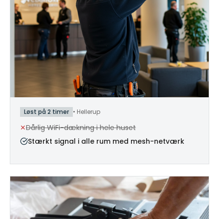
Løst på 2 timer
•
Hellerup
✕
Dårlig WiFi-dækning i hele huset
Stærkt signal i alle rum med mesh-netværk