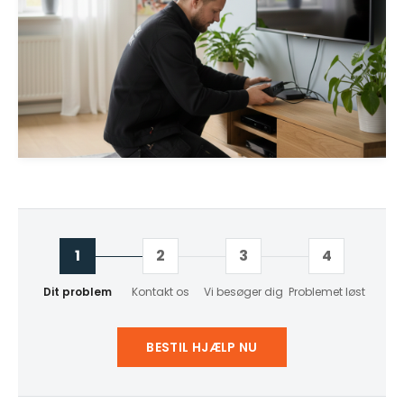
1
2
3
4
Dit problem
Kontakt os
Vi besøger dig
Problemet løst
BESTIL HJÆLP NU