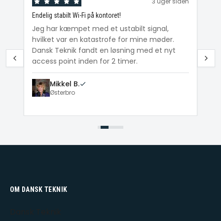
den
3 uger siden
Endelig stabilt Wi-Fi på kontoret!
Ka
ig
Jeg har kæmpet med et ustabilt signal,
Da
hvilket var en katastrofe for mine møder.
Wi
e
Dansk Teknik fandt en løsning med et nyt
me
access point inden for 2 timer.
Mikkel B.
Østerbro
OM DANSK TEKNIK
Dansk Teknik