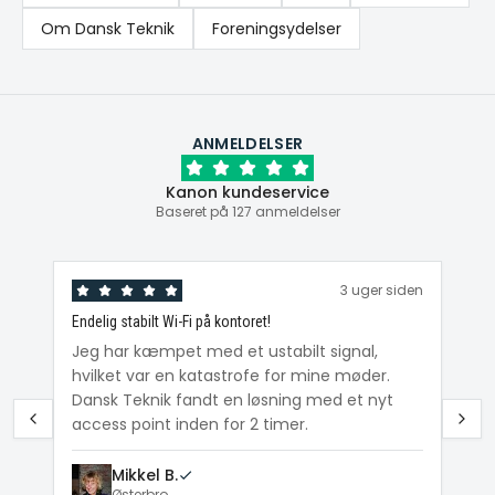
Om Dansk Teknik
Foreningsydelser
ANMELDELSER
Kanon kundeservice
Baseret på 127 anmeldelser
den
3 uger siden
Endelig stabilt Wi-Fi på kontoret!
Ka
ig
Jeg har kæmpet med et ustabilt signal,
Da
hvilket var en katastrofe for mine møder.
Wi
e
Dansk Teknik fandt en løsning med et nyt
me
access point inden for 2 timer.
Mikkel B.
Østerbro