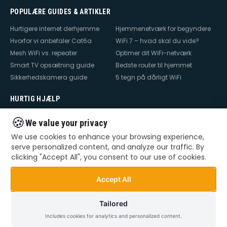
POPULÆRE GUIDES & ARTIKLER
Hurtigere internet derhjemme
Hjemmenetværk for begyndere
Hvorfor vi anbefaler Cat6a
WiFi 7 – hvad skal du vide?
Mesh WiFi vs. repeater
Optimer dit WiFi-netværk
Smart TV opsætning guide
Bedste router til hjemmet
Sikkerhedskamera guide
5 tegn på dårligt WiFi
HURTIG HJÆLP
Hjælp til internet
Hjælp til WiFi
🍪
We value your privacy
Hjælp til TV
Hjælp til netværk
We use cookies to enhance your browsing experience,
Hjælp til router
WiFi falder ud
serve personalized content, and analyze our traffic. By
TV der ikke virker
Dårlig WiFi
clicking "Accept All", you consent to our use of cookies.
Mesh WiFi opsætning
Smart Home opsætning
Videoovervågning – privat &
Accept All
erhverv
Tailored
Includes cookies for analytics and personalized content.
©
2026
Dansk Teknik. Alle rettigheder forbeholdes.