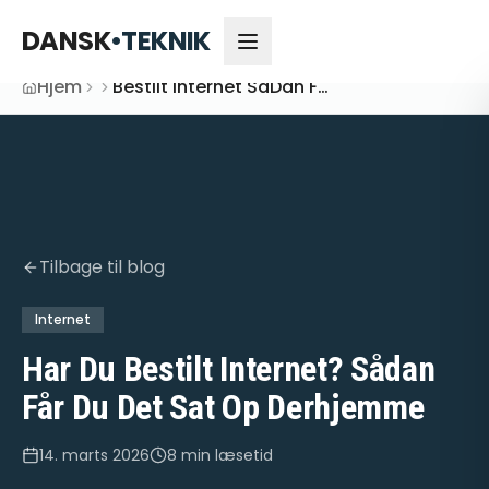
DANSK
•
TEKNIK
Hjem
Bestilt Internet SåDan FåR Du Det Sat Op
Tilbage til blog
Internet
Har Du Bestilt Internet? Sådan
Får Du Det Sat Op Derhjemme
14. marts 2026
8 min
læsetid