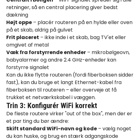
retninger, så en central placering giver bedst
dækning
Højt oppe
– placér routeren på en hylde eller oven
på et skab, aldrig på gulvet
Frit placeret
– ikke inde i et skab, bag TV'et eller
omgivet af metal
Væk fra forstyrrende enheder
– mikrobølgeovn,
babyalarmer og andre 2.4 GHz-enheder kan
forstyrre signalet
Kan du ikke flytte routeren (fordi fiberboksen sidder
fast), kan du bruge et langt Ethernet-kabel fra
fiberboksen til routeren – eller overveje at få
trukket et
netværkskabel
i væggen.
Trin 3: Konfigurér WiFi korrekt
De fleste routere virker "out of the box", men der er
et par ting du bør ændre:
Skift standard WiFi-navn og kode
– vælg noget
du kan huske, og brug en stærk adgangskode