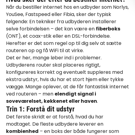
Når du bestiller internet hos en udbyder som Norlys,
YouSee, Fastspeed eller Fibia, sker der typisk
følgende: En tekniker fra udbyderen installerer
selve forbindelsen – det kan være en
fiberboks
(ONT), et coax-stik eller en DSL-forbindelse.
Herefter er det som regel op til dig selv at sætte
routeren op og få WiFi til at virke.
Det er her, mange løber ind i problemer.
Udbyderens router skal placeres rigtigt,
konfigureres korrekt og eventuelt suppleres med
ekstra udstyr, hvis du har et stort hjem eller tykke
vægge. Mange oplever, at de får fantastisk internet
ved routeren – men
elendigt signal i
soveværelset, køkkenet eller haven
.
Trin 1: Forstå dit udstyr
Det første skridt er at forstå, hvad du har
modtaget. De fleste udbydere leverer en
kombienhed
– en boks der både fungerer som