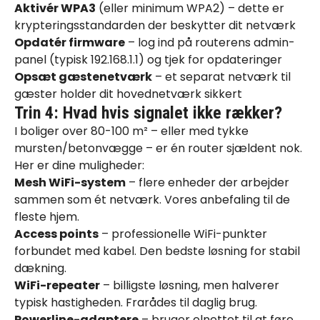
Aktivér WPA3
(eller minimum WPA2) – dette er
krypteringsstandarden der beskytter dit netværk
Opdatér firmware
– log ind på routerens admin-
panel (typisk 192.168.1.1) og tjek for opdateringer
Opsæt gæstenetværk
– et separat netværk til
gæster holder dit hovednetværk sikkert
Trin 4: Hvad hvis signalet ikke rækker?
I boliger over 80-100 m² – eller med tykke
mursten/betonvægge – er én router sjældent nok.
Her er dine muligheder:
Mesh WiFi-system
– flere enheder der arbejder
sammen som ét netværk. Vores anbefaling til de
fleste hjem.
Access points
– professionelle WiFi-punkter
forbundet med kabel. Den bedste løsning for stabil
dækning.
WiFi-repeater
– billigste løsning, men halverer
typisk hastigheden. Frarådes til daglig brug.
Powerline-adaptere
– bruger elnettet til at føre