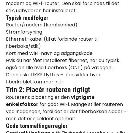
modem og WiFi-router. Den skal forbindes til det
stik, udbyderen har installeret.
Typisk medfølger
Router/modem (kombienhed)
Strømforsyning
Ethernet-kabel (til at forbinde router til
fiberboks/stik)
Kort med WiFi-navn og adgangskode
Hvis du har fået installeret
fibernet
, har du typisk
også en lille hvid fiberboks (ONT) på væggen.
Denne skal IKKE flyttes – den sidder hvor
fiberkablet kommer ind.
Trin 2: Placér routeren rigtigt
Routerens placering er den
vigtigste
enkeltfaktor
for godt WiFi. Mange stiller routeren
ved indgangen, fordi det er der fiberboksen sidder –
men det er sjældent optimalt.
Gode tommelfingerregler
Centralt i boligen
– WiFi-signalet spreder sig i alle