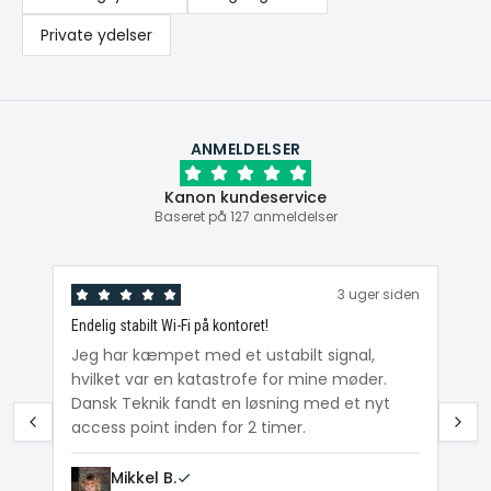
Private ydelser
ANMELDELSER
Kanon kundeservice
Baseret på 127 anmeldelser
den
3 uger siden
Endelig stabilt Wi-Fi på kontoret!
Ka
ig
Jeg har kæmpet med et ustabilt signal,
Da
hvilket var en katastrofe for mine møder.
Wi
e
Dansk Teknik fandt en løsning med et nyt
me
access point inden for 2 timer.
Mikkel B.