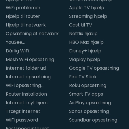
WiFi problemer
Apple TV hjælp
Hjælp til router
Streaming hjælp
Hjælp til netværk
Cast til TV
Opsætning af netværk
Netflix hjælp
YouSee
HBO Max hjælp
internetproblemer
Dårlig WiFi
Disney+ hjælp
Mesh WiFi opsætning
Viaplay hjælp
Internet falder ud
Google TV opsætning
Internet opsætning
Fire TV Stick
WiFi opsætning
Roku opsætning
hjemme
Router installation
Smart TV apps
Internet i nyt hjem
AirPlay opsætning
Trægt internet
Sonos opsætning
WiFi password
Soundbar opsætning
Fastspeed internet