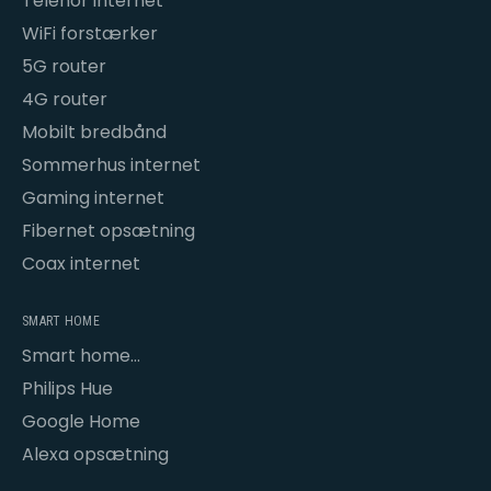
Telenor internet
WiFi forstærker
5G router
4G router
Mobilt bredbånd
Sommerhus internet
Gaming internet
Fibernet opsætning
Coax internet
SMART HOME
Smart home
opsætning
Philips Hue
Google Home
Alexa opsætning