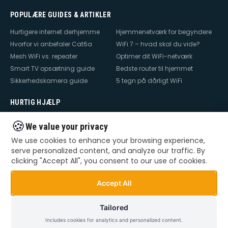
POPULÆRE GUIDES & ARTIKLER
Hurtigere internet derhjemme
Hjemmenetværk for begyndere
Hvorfor vi anbefaler Cat6a
WiFi 7 – hvad skal du vide?
Mesh WiFi vs. repeater
Optimer dit WiFi-netværk
Smart TV opsætning guide
Bedste router til hjemmet
Sikkerhedskamera guide
5 tegn på dårligt WiFi
HURTIG HJÆLP
Hjælp til internet
Hjælp til WiFi
🍪
We value your privacy
Hjælp til TV
Hjælp til netværk
We use cookies to enhance your browsing experience,
Hjælp til router
WiFi falder ud
serve personalized content, and analyze our traffic. By
TV der ikke virker
Dårlig WiFi
clicking "Accept All", you consent to our use of cookies.
Mesh WiFi opsætning
Smart Home opsætning
Videoovervågning – privat &
Accept All
erhverv
Tailored
Includes cookies for analytics and personalized content.
©
2026
Dansk Teknik. Alle rettigheder forbeholdes.