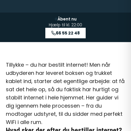
Åbent nu
Hjælp til kl.
22:00
66 55 22 48
Tillykke – du har bestilt internet! Men når
udbyderen har leveret boksen og trukket
kablet ind, starter det egentlige arbejde: at få
sat det hele op, så du faktisk har hurtigt og
stabilt internet i hele hjemmet. Her guider vi
dig igennem hele processen – fra du
modtager udstyret, til du sidder med perfekt
WiFi i alle rum.
Hvad sker der efter du bestiller internet?