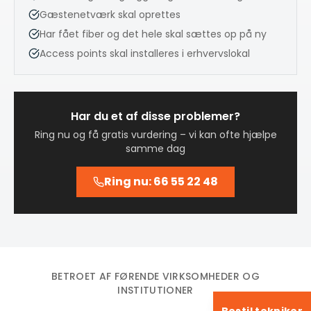
Gæstenetværk skal oprettes
Har fået fiber og det hele skal sættes op på ny
Access points skal installeres i erhvervslokal
Har du et af disse problemer?
Ring nu og få gratis vurdering – vi kan ofte hjælpe
samme dag
Ring nu: 66 55 22 48
BETROET AF FØRENDE VIRKSOMHEDER OG
INSTITUTIONER