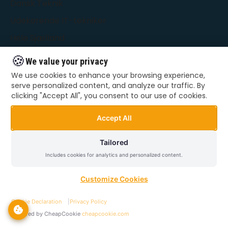
Dansk Teknik
Udekørende IT-tekniker
Hele Sjælland
🍪
We value your privacy
KONTAKT
We use cookies to enhance your browsing experience,
serve personalized content, and analyze our traffic. By
clicking "Accept All", you consent to our use of cookies.
66 55 22 48
kontakt@danskteknik.dk
Accept All
Alle dage: 09:00 - 22:00
Tailored
Hele Sjælland
Includes cookies for analytics and personalized content.
Customize Cookies
GENVEJE
Cookie Declaration
|
Privacy Policy
Bestil hjælp
Powered by CheapCookie
cheapcookie.com
Private ydelser