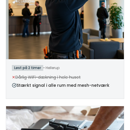
Løst på 2 timer
•
Hellerup
✕
Dårlig WiFi-dækning i hele huset
Stærkt signal i alle rum med mesh-netværk