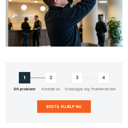
1
2
3
4
Dit problem
Kontakt os
Vi besøger dig
Problemet løst
BESTIL HJÆLP NU