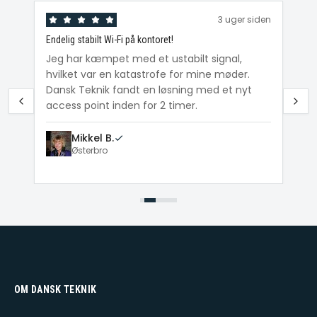
den
3 uger siden
Endelig stabilt Wi-Fi på kontoret!
Ka
ig
Jeg har kæmpet med et ustabilt signal,
Da
hvilket var en katastrofe for mine møder.
Wi
e
Dansk Teknik fandt en løsning med et nyt
me
access point inden for 2 timer.
Mikkel B.
Østerbro
OM DANSK TEKNIK