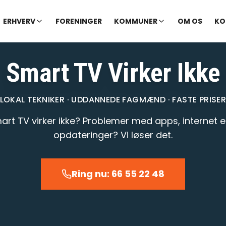
✓ Udekørende tekniker
|
✓ Ofte hjælp samme dag
ERHVERV
FORENINGER
KOMMUNER
OM OS
KO
Smart TV Virker Ikke
LOKAL TEKNIKER · UDDANNEDE FAGMÆND · FASTE PRISE
art TV virker ikke? Problemer med apps, internet el
opdateringer? Vi løser det.
Ring nu: 66 55 22 48