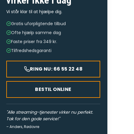
virker ikke
i dag
Vi står klar til at hjælpe dig.
Gratis uforpligtende tilbud
Ofte hjælp samme dag
Faste priser fra 349 kr.
Tilfredshedsgaranti
RING NU: 66 55 22 48
BESTIL ONLINE
"
Alle streaming-tjenester virker nu perfekt.
Tak for den gode service!
"
–
Anders
,
Rødovre