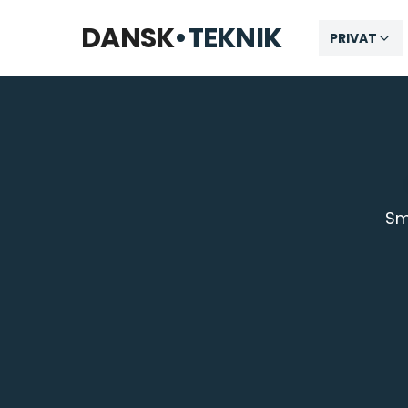
Åbner kl. 09:00
DANSK
•
TEKNIK
PRIVAT
Sm