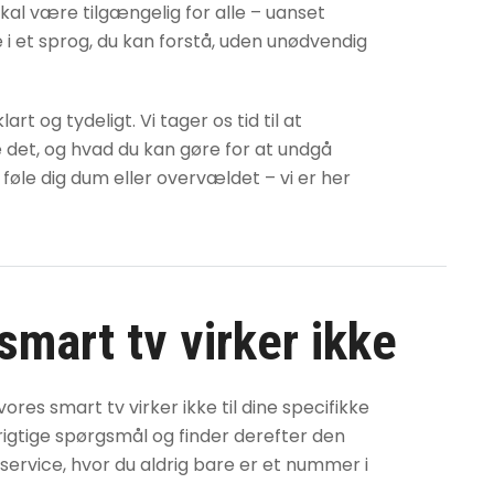
skal være tilgængelig for alle – uanset
ne i et sprog, du kan forstå, uden unødvendig
t og tydeligt. Vi tager os tid til at
e det, og hvad du kan gøre for at undgå
 føle dig dum eller overvældet – vi er her
smart tv virker ikke
d vores
smart tv virker ikke
til dine specifikke
 de rigtige spørgsmål og finder derefter den
 service, hvor du aldrig bare er et nummer i