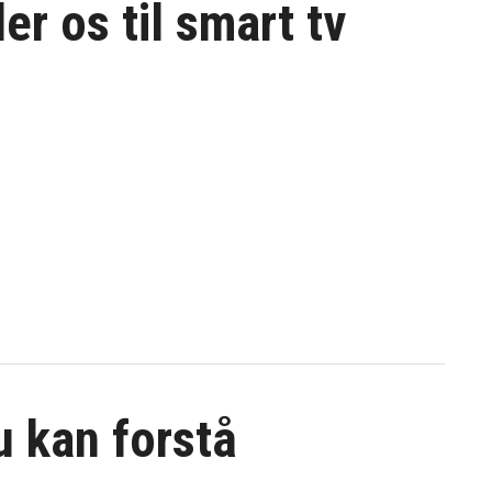
er os til
smart tv
du kan forstå