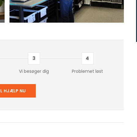
3
4
Vi besøger dig
Problemet løst
IL HJÆLP NU