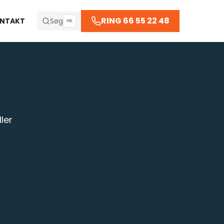
66 55 22 48
RING 66 55 22 48
NTAKT
Søg
⌘K
R
ler