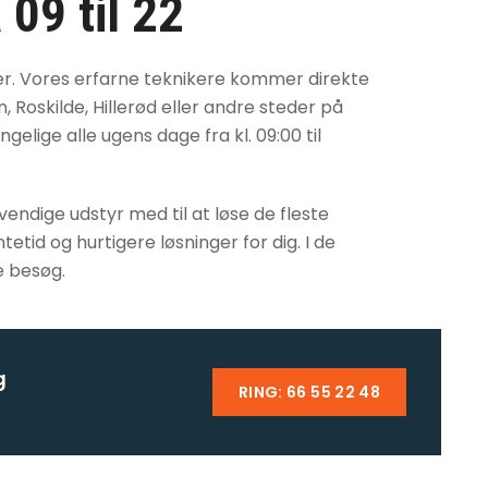
 09 til 22
er. Vores erfarne teknikere kommer direkte
, Roskilde, Hillerød eller andre steder på
elige alle ugens dage fra kl. 09:00 til
ndige udstyr med til at løse de fleste
tid og hurtigere løsninger for dig. I de
e besøg.
g
RING: 66 55 22 48