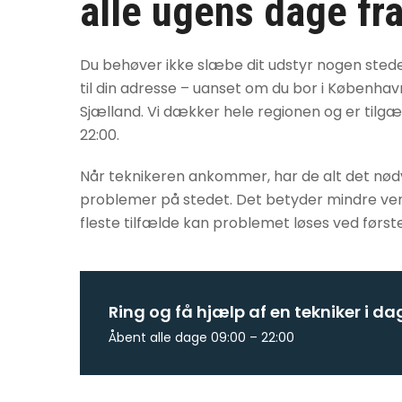
alle ugens dage fra
Du behøver ikke slæbe dit udstyr nogen sted
til din adresse – uanset om du bor i København
Sjælland. Vi dækker hele regionen og er tilgæng
22:00.
Når teknikeren ankommer, har de alt det nødve
problemer på stedet. Det betyder mindre vente
fleste tilfælde kan problemet løses ved først
Ring og få hjælp af en tekniker i da
Åbent alle dage 09:00 – 22:00