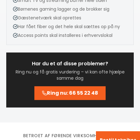
Smart TV og streaming buffer hele tiden
Børnenes gaming lagger og de brokker sig
Gæstenetværk skal oprettes
Har fået fiber og det hele skal sættes op på ny
Access points skal installeres i erhvervslokal
Har du et af disse problemer?
Ring nu og få gratis vurdering – vi kan ofte hjælpe
samme dag
Ring nu: 66 55 22 48
BETROET AF FØRENDE VIRKSOMHEDER OG