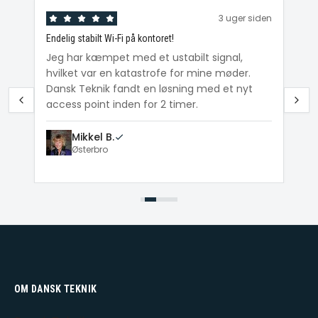
den
3 uger siden
Endelig stabilt Wi-Fi på kontoret!
Ka
ig
Jeg har kæmpet med et ustabilt signal,
Da
hvilket var en katastrofe for mine møder.
Wi
e
Dansk Teknik fandt en løsning med et nyt
me
access point inden for 2 timer.
Mikkel B.
Østerbro
OM DANSK TEKNIK