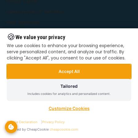
Dansk Teknik
Udekørende IT-tekniker
Hele Sjælland
🍪
We value your privacy
KONTAKT
We use cookies to enhance your browsing experience,
serve personalized content, and analyze our traffic. By
66 55 22 48
clicking "Accept All", you consent to our use of cookies.
kontakt@danskteknik.dk
Accept All
Alle dage: 09:00 - 22:00
Tailored
Hele Sjælland
Includes cookies for analytics and personalized content.
Customize Cookies
GENVEJE
Cookie Declaration
|
Privacy Policy
Bestil hjælp
Powered by CheapCookie
cheapcookie.com
Private ydelser