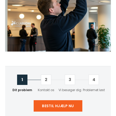
1
2
3
4
Dit problem
Kontakt os
Vi besøger dig
Problemet løst
BESTIL HJÆLP NU