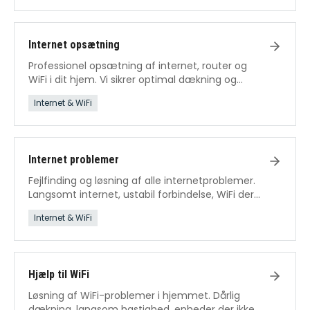
Internet opsætning
Professionel opsætning af internet, router og
WiFi i dit hjem. Vi sikrer optimal dækning og
hastighed fra dag ét.
Internet & WiFi
Internet problemer
Fejlfinding og løsning af alle internetproblemer.
Langsomt internet, ustabil forbindelse, WiFi der
falder ud – vi fikser det.
Internet & WiFi
Hjælp til WiFi
Løsning af WiFi-problemer i hjemmet. Dårlig
dækning, langsom hastighed, enheder der ikke