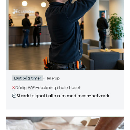
Løst på 2 timer
•
Hellerup
✕
Dårlig WiFi-dækning i hele huset
Stærkt signal i alle rum med mesh-netværk