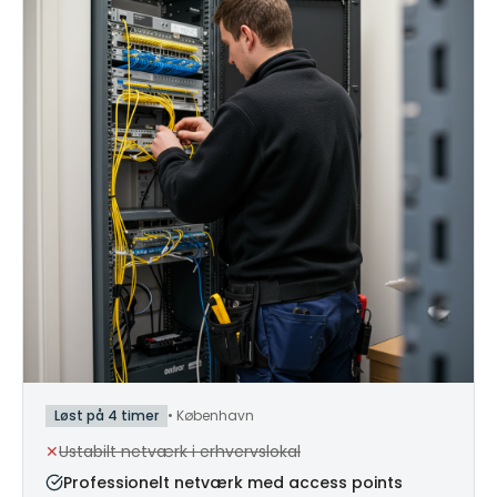
Løst på 4 timer
•
København
✕
Ustabilt netværk i erhvervslokal
Professionelt netværk med access points