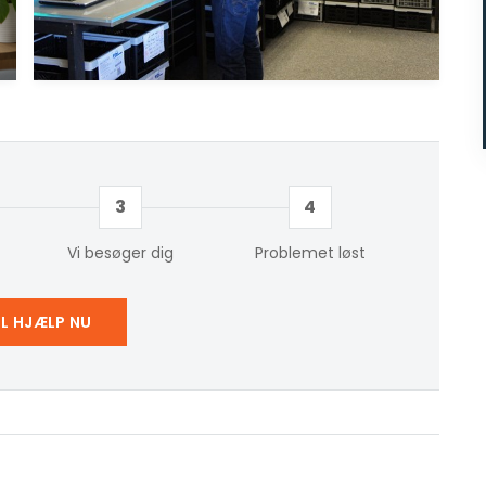
3
4
Vi besøger dig
Problemet løst
IL HJÆLP NU