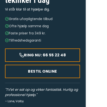
tekniker
i dag
Vi står klar til at hjælpe dig.
Gratis uforpligtende tilbud
Ofte hjælp samme dag
Faste priser fra 349 kr.
Tilfredshedsgaranti
RING NU: 66 55 22 48
BESTIL ONLINE
"
TV'et er sat op og virker fantastisk. Hurtig og
professionel hjælp.
"
–
Lone
,
Valby