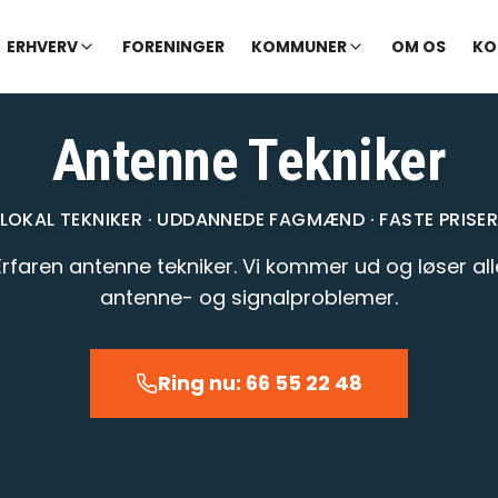
✓ Udekørende tekniker
|
✓ Ofte hjælp samme dag
ERHVERV
FORENINGER
KOMMUNER
OM OS
KO
Antenne Tekniker
LOKAL TEKNIKER · UDDANNEDE FAGMÆND · FASTE PRISE
Erfaren antenne tekniker. Vi kommer ud og løser all
antenne- og signalproblemer.
Ring nu: 66 55 22 48