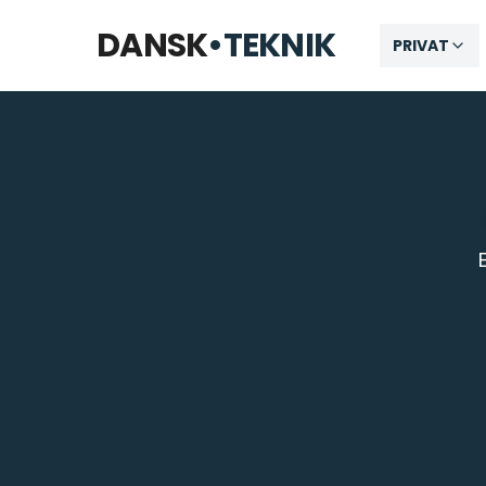
Åbner kl. 09:00
DANSK
•
TEKNIK
PRIVAT