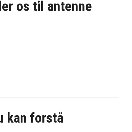
er os til
antenne
du kan forstå