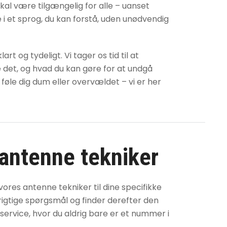
skal være tilgængelig for alle – uanset
ne i et sprog, du kan forstå, uden unødvendig
t og tydeligt. Vi tager os tid til at
e det, og hvad du kan gøre for at undgå
 føle dig dum eller overvældet – vi er her
antenne tekniker
d vores
antenne tekniker
til dine specifikke
 de rigtige spørgsmål og finder derefter den
 service, hvor du aldrig bare er et nummer i