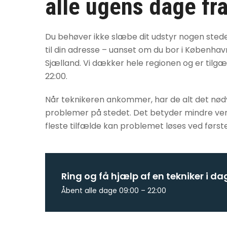
alle ugens dage fra
Du behøver ikke slæbe dit udstyr nogen sted
til din adresse – uanset om du bor i København
Sjælland. Vi dækker hele regionen og er tilgæng
22:00.
Når teknikeren ankommer, har de alt det nødve
problemer på stedet. Det betyder mindre vente
fleste tilfælde kan problemet løses ved først
Ring og få hjælp af en tekniker i da
Åbent alle dage 09:00 – 22:00