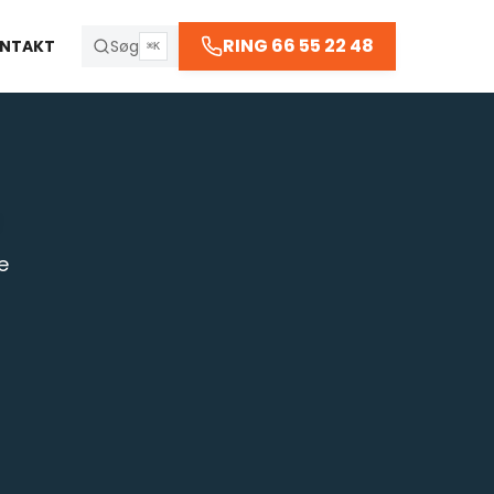
66 55 22 48
RING 66 55 22 48
NTAKT
Søg
⌘K
R
e