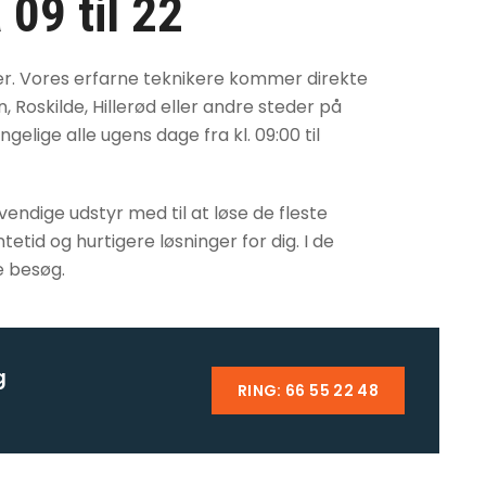
 09 til 22
er. Vores erfarne teknikere kommer direkte
, Roskilde, Hillerød eller andre steder på
elige alle ugens dage fra kl. 09:00 til
ndige udstyr med til at løse de fleste
tid og hurtigere løsninger for dig. I de
e besøg.
g
RING: 66 55 22 48