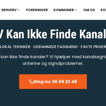
✓ Udekørende tekniker
|
✓ Ofte hjælp samme dag
ERHVERV
FORENINGER
KOMMUNER
OM OS
KO
V Kan Ikke Finde Kanal
LOKAL TEKNIKER · UDDANNEDE FAGMÆND · FASTE PRISE
 kan ikke finde kanaler? Vi hjælper med kanalsøgni
antenne og signalproblemer.
Ring nu: 66 55 22 48