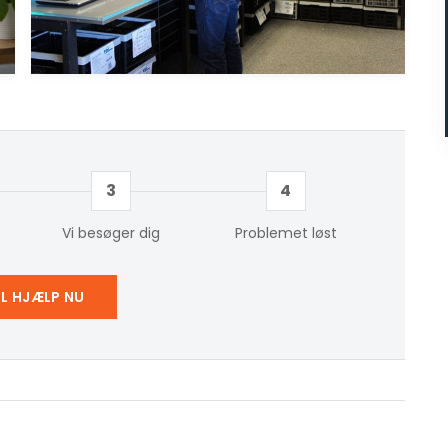
3
4
Vi besøger dig
Problemet løst
IL HJÆLP NU