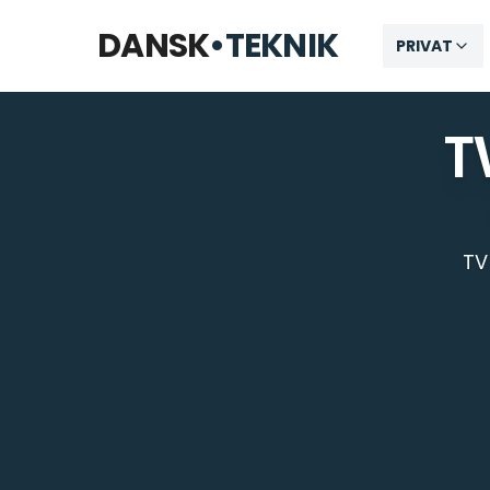
Åbner kl. 09:00
DANSK
•
TEKNIK
PRIVAT
T
TV