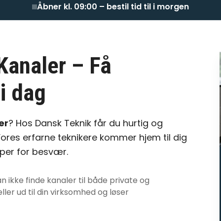
Åbner kl. 09:00 – bestil tid til i morgen
Kanaler
– Få
i dag
er
? Hos Dansk Teknik får du hurtig og
ores erfarne teknikere kommer hjem til dig
pper for besvær.
an ikke finde kanaler
til både private og
ller ud til din virksomhed og løser