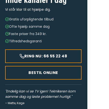
finde kanaler
i dag
Vi står klar til at hjælpe dig.
Gratis uforpligtende tilbud
Ofte hjælp samme dag
Faste priser fra 349 kr.
Tilfredshedsgaranti
RING NU: 66 55 22 48
BESTIL ONLINE
"
Endelig kan vi se TV igen! Teknikeren kom
samme dag og løste problemet hurtigt.
"
–
Mette
,
Køge