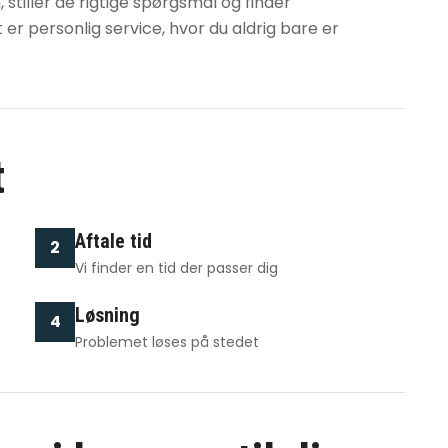
n, stiller de rigtige spørgsmål og finder
 er personlig service, hvor du aldrig bare er
t
Aftale tid
2
Vi finder en tid der passer dig
Løsning
4
Problemet løses på stedet