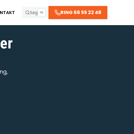
66 55 22 48
RING 66 55 22 48
NTAKT
Søg
⌘K
er
R
ng,