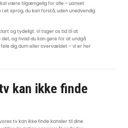
skal være tilgængelig for alle – uanset
ne i et sprog, du kan forstå, uden unødvendig
t og tydeligt. Vi tager os tid til at
e det, og hvad du kan gøre for at undgå
 føle dig dum eller overvældet – vi er her
tv kan ikke finde
d vores
tv kan ikke finde kanaler
til dine