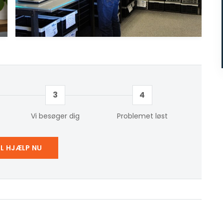
3
4
Vi besøger dig
Problemet løst
IL HJÆLP NU