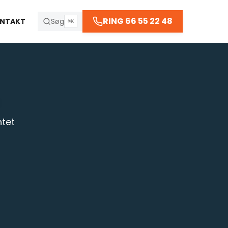
66 55 22 48
RING 66 55 22 48
NTAKT
Søg
⌘K
R
ntet