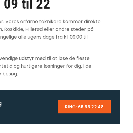
 09 til 22
er. Vores erfarne teknikere kommer direkte
, Roskilde, Hillerød eller andre steder på
elige alle ugens dage fra kl. 09:00 til
ndige udstyr med til at løse de fleste
tid og hurtigere løsninger for dig. I de
e besøg.
g
RING: 66 55 22 48