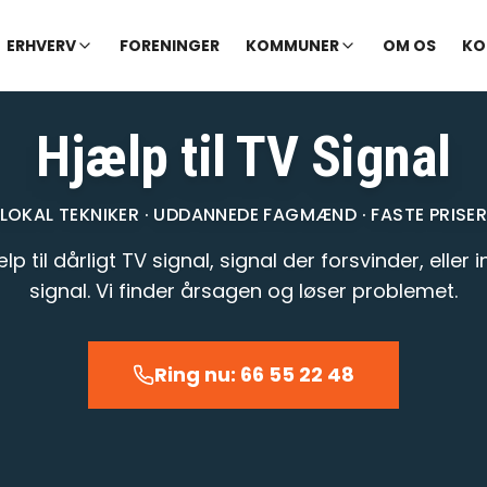
✓ Udekørende tekniker
|
✓ Ofte hjælp samme dag
ERHVERV
FORENINGER
KOMMUNER
OM OS
KO
Hjælp til TV Signal
LOKAL TEKNIKER · UDDANNEDE FAGMÆND · FASTE PRISE
lp til dårligt TV signal, signal der forsvinder, eller i
signal. Vi finder årsagen og løser problemet.
Ring nu: 66 55 22 48