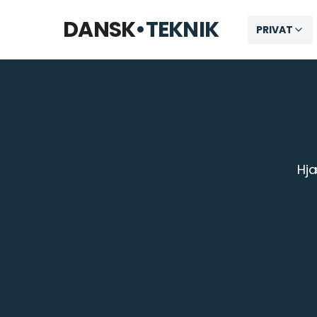
Åbner kl. 09:00
DANSK
•
TEKNIK
PRIVAT
Hjæ