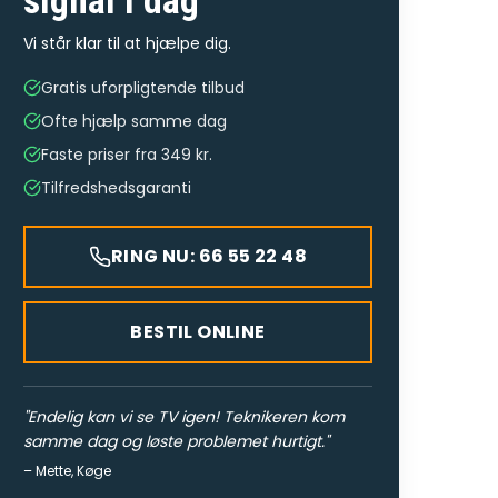
signal
i dag
Vi står klar til at hjælpe dig.
Gratis uforpligtende tilbud
Ofte hjælp samme dag
Faste priser fra 349 kr.
Tilfredshedsgaranti
RING NU: 66 55 22 48
BESTIL ONLINE
"
Endelig kan vi se TV igen! Teknikeren kom
samme dag og løste problemet hurtigt.
"
–
Mette
,
Køge