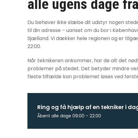
alle ugens dage fra
Du behøver ikke slæbe dit udstyr nogen sted
til din adresse – uanset om du bor i København
Sjælland. Vi dækker hele regionen og er tilgæng
22:00.
Når teknikeren ankommer, har de alt det nødve
problemer på stedet. Det betyder mindre vente
fleste tilfælde kan problemet løses ved først
Ring og få hjælp af en tekniker i da
Åbent alle dage 09:00 – 22:00