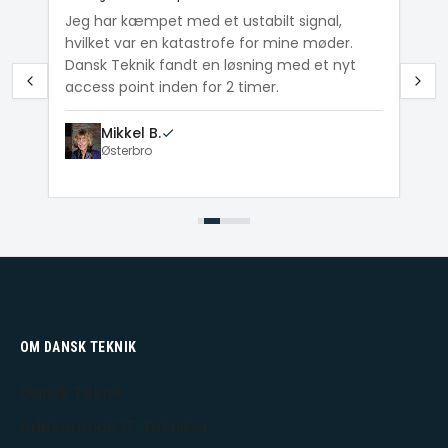
 kæmpet med et ustabilt signal,
Dansk Teknik hjalp
 var en katastrofe for mine møder.
Wi-Fi og printer,
eknik fandt en løsning med et nyt
med i ugevis. Nu vi
point inden for 2 timer.
Bente K.
Roskilde
kkel B.
terbro
OM DANSK TEKNIK
Dansk Teknik
Udekørende IT-tekniker