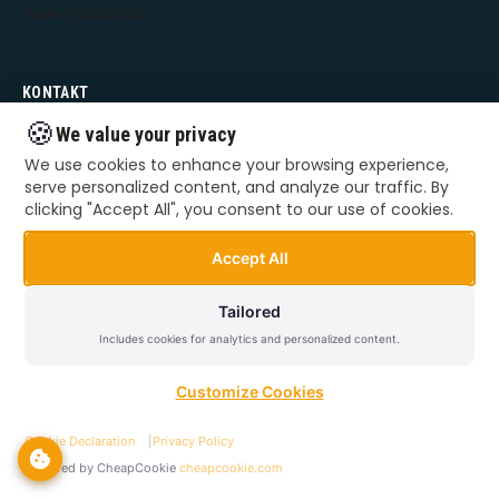
Hele Sjælland
KONTAKT
🍪
We value your privacy
66 55 22 48
We use cookies to enhance your browsing experience,
kontakt@danskteknik.dk
serve personalized content, and analyze our traffic. By
clicking "Accept All", you consent to our use of cookies.
Alle dage: 09:00 - 22:00
Accept All
Hele Sjælland
Tailored
GENVEJE
Includes cookies for analytics and personalized content.
Bestil hjælp
Customize Cookies
Private ydelser
Cookie Declaration
|
Privacy Policy
Erhvervsydelser
Powered by CheapCookie
cheapcookie.com