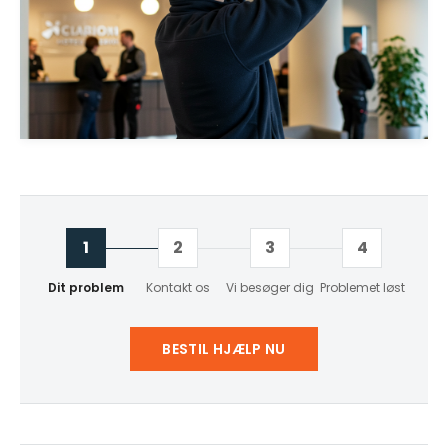
1
2
3
4
Dit problem
Kontakt os
Vi besøger dig
Problemet løst
BESTIL HJÆLP NU