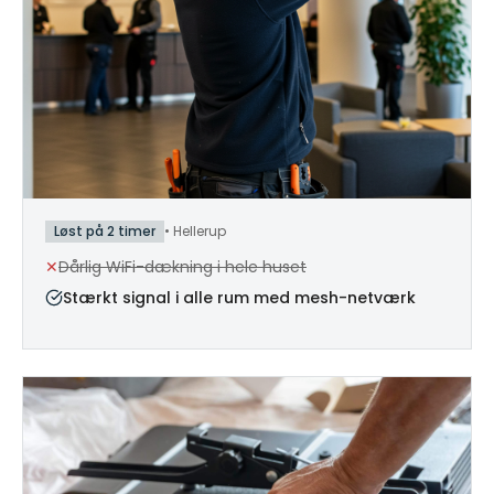
Løst på 2 timer
•
Hellerup
✕
Dårlig WiFi-dækning i hele huset
Stærkt signal i alle rum med mesh-netværk