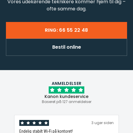
Vores udekørende teknikere kommer hjem til dig –
ofte samme dag.
RING: 66 55 22 48
Bestil online
ANMELDELSER
Kanon kundeservice
Baseret på 127 anmeldelser
3 uger siden
tabilt Wi-Fi på kontoret!
Kan varmt anbefales!