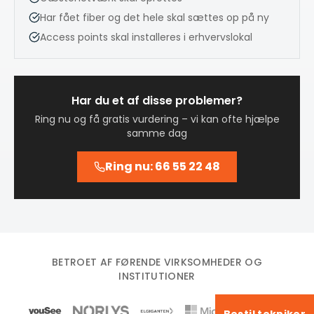
Har fået fiber og det hele skal sættes op på ny
Access points skal installeres i erhvervslokal
Har du et af disse problemer?
Ring nu og få gratis vurdering – vi kan ofte hjælpe
samme dag
Ring nu: 66 55 22 48
BETROET AF FØRENDE VIRKSOMHEDER OG
INSTITUTIONER