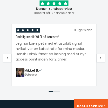
Kanon kundeservice
Baseret på 127 anmeldelser
den
3 uger siden
Endelig stabilt Wi-Fi på kontoret!
Ka
ig
Jeg har kæmpet med et ustabilt signal,
Da
hvilket var en katastrofe for mine møder.
Wi
e
Dansk Teknik fandt en løsning med et nyt
me
access point inden for 2 timer.
Mikkel B.
Østerbro
Bestil tekniker