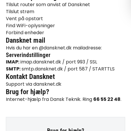
Tilslut router som anvist af Dansknet
Tilslut strøm
Vent på opstart
Find WiFi-oplysninger
Forbind enheder
Dansknet mail
Hvis du har en @dansknet.dk mailadresse:
Serverindstillinger
IMAP:
imap.dansknet.dk / port 993 / SSL
SMTP:
smtp.dansknet.dk / port 587 / STARTTLS
Kontakt Dansknet
Support via dansknet.dk
Brug for hjælp?
Internet-hjælp
fra Dansk Teknik. Ring
66 55 22 48
.
Brug for hjælp?