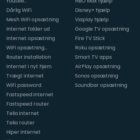
YouSee
HBO Max hjælp
internetproblemer
Dårlig WiFi
Disney+ hjælp
Mesh WiFi opsætning
Viaplay hjælp
Internet falder ud
Google TV opsætning
Internet opsætning
Fire TV Stick
WiFi opsætning
Roku opsætning
hjemme
Router installation
Smart TV apps
Internet i nyt hjem
AirPlay opsætning
Trægt internet
Sonos opsætning
WiFi password
Soundbar opsætning
Fastspeed internet
Fastspeed router
Telia internet
Telia router
Hiper internet