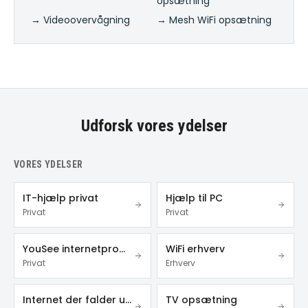
opsætning
→ Videoovervågning
→ Mesh WiFi opsætning
Udforsk vores ydelser
VORES YDELSER
IT-hjælp privat
Hjælp til PC
Privat
Privat
YouSee internetproblemer
WiFi erhverv
Privat
Erhverv
Internet der falder ud
TV opsætning