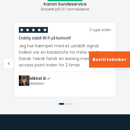
Kanon kundeservice
Baseret på 127 anmeldelser
den
3 uger siden
Endelig stabilt Wi-Fi på kontoret!
Ka
ig
Jeg har kæmpet med et ustabilt signal,
Da
hvilket var en katastrofe for mine møder.
Wi
e
Dansk Teknik fandt en løsning med et nyt
me
Bestil tekniker
access point inden for 2 timer.
Mikkel B.
Østerbro