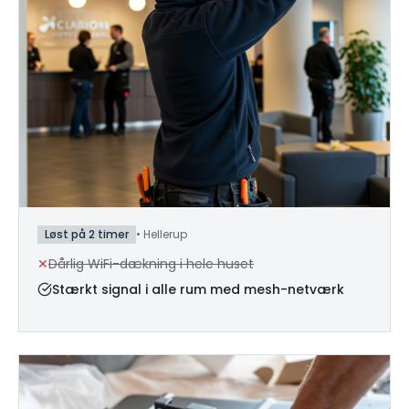
Løst på 2 timer
•
Hellerup
✕
Dårlig WiFi-dækning i hele huset
Stærkt signal i alle rum med mesh-netværk