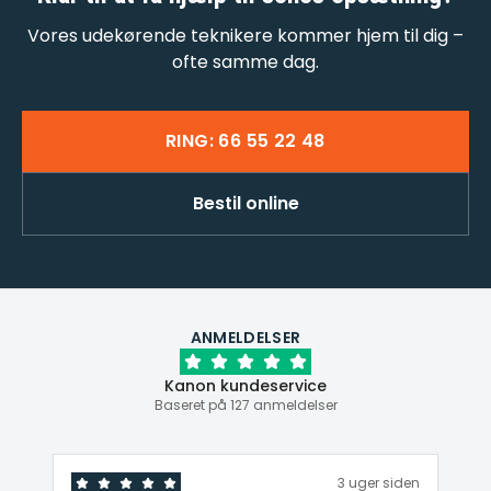
Vores udekørende teknikere kommer hjem til dig –
ofte samme dag.
RING: 66 55 22 48
Bestil online
ANMELDELSER
Kanon kundeservice
Baseret på 127 anmeldelser
den
3 uger siden