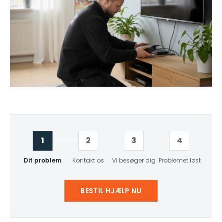
1
2
3
4
Dit problem
Kontakt os
Vi besøger dig
Problemet løst
BESTIL HJÆLP NU