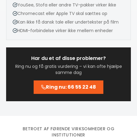
YouSee, Stofa eller andre TV-pakker virker ikke
Chromecast eller Apple TV skal sættes op
Kan ikke få dansk tale eller undertekster på film
HDMI-forbindelse virker ikke mellem enheder
Har du et af disse problemer?
Ring nu og få gratis vurdering – vi kan ofte hjælpe
samme dag
Ring nu: 66 55 22 48
BETROET AF FØRENDE VIRKSOMHEDER OG
INSTITUTIONER