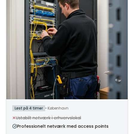
Løst på 4 timer
•
København
✕
Ustabilt netværk i erhvervslokal
Professionelt netværk med access points