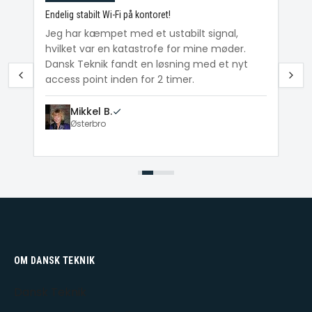
Endelig stabilt Wi-Fi på kontoret!
Ka
ig
Jeg har kæmpet med et ustabilt signal,
Da
hvilket var en katastrofe for mine møder.
Wi
e
Dansk Teknik fandt en løsning med et nyt
me
access point inden for 2 timer.
Mikkel B.
Østerbro
OM DANSK TEKNIK
Dansk Teknik