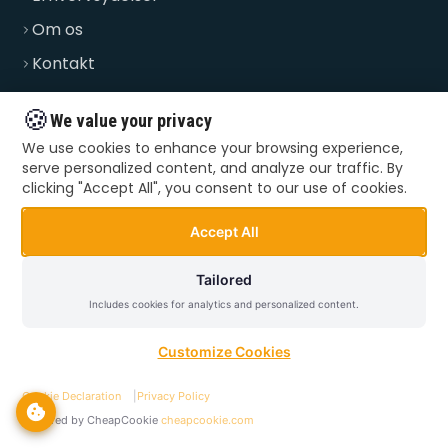
Om os
Kontakt
FAQ
🍪
We value your privacy
Priser
We use cookies to enhance your browsing experience,
Blog
serve personalized content, and analyze our traffic. By
clicking "Accept All", you consent to our use of cookies.
Accept All
BRUG FOR HJÆLP?
Ring til os og få hjælp i dag. Vi er klar alle ugens dage.
Tailored
Includes cookies for analytics and personalized content.
Ring nu
Customize Cookies
Cookie Declaration
|
Privacy Policy
Powered by CheapCookie
cheapcookie.com