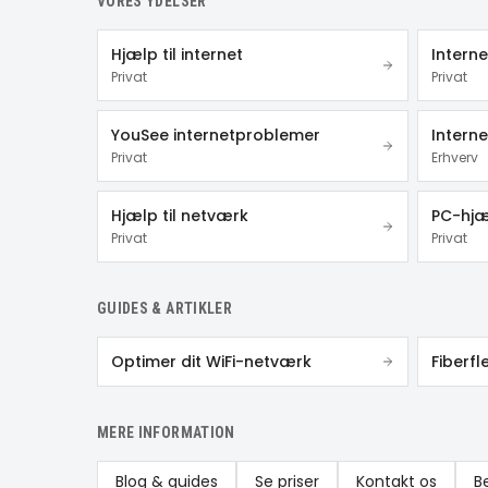
VORES YDELSER
Hjælp til internet
Intern
Privat
Privat
YouSee internetproblemer
Interne
Privat
Erhverv
Hjælp til netværk
PC-hjæ
Privat
Privat
GUIDES & ARTIKLER
Optimer dit WiFi-netværk
Fiberfl
MERE INFORMATION
Blog & guides
Se priser
Kontakt os
B