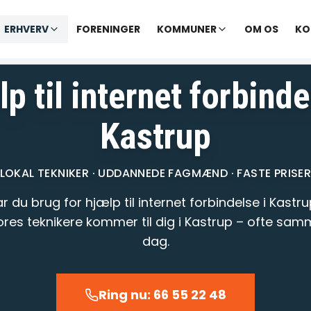
✓ Udekørende tekniker
|
✓ Ofte hjælp samme dag
ERHVERV
FORENINGER
KOMMUNER
OM OS
KO
varer opkald inden for 1-2 min.
– telefontid til kl. 22:00 · Chat til
p til internet forbinde
Kastrup
LOKAL TEKNIKER · UDDANNEDE FAGMÆND · FASTE PRISE
r du brug for hjælp til internet forbindelse i Kastr
res teknikere kommer til dig i Kastrup – ofte sa
dag.
Ring nu: 66 55 22 48