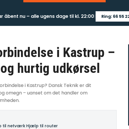
ar åbent nu – alle ugens dage til kl. 22:00
|
Ring: 66 55 2
forbindelse i Kastrup –
 og hurtig udkørsel
forbindelse i Kastrup? Dansk Teknik er dit
rup og omegn – uanset om det handler om
somheden.
 til netværk
·
Hjælp til router