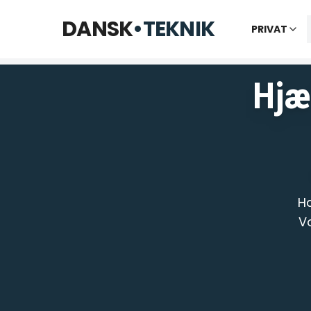
Telefon til kl. 22 · Chat til 23:30
DANSK
•
TEKNIK
PRIVAT
Vi bes
Hjæl
Ha
Vo