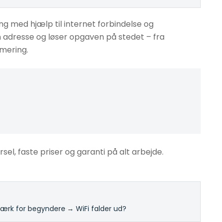
g med hjælp til internet forbindelse og
n adresse og løser opgaven på stedet – fra
imering.
rsel, faste priser og garanti på alt arbejde.
rk for begyndere
·
→ WiFi falder ud?