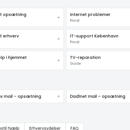
et opsætning
Internet problemer
Privat
t erhverv
IT-support København
Privat
lp i hjemmet
TV-reparation
Guide
ex mail – opsætning
Dadlnet mail – opsætning
estil hjælp
Erhvervsydelser
FAQ