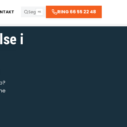
66 55 22 48
RING 66 55 22 48
NTAKT
Søg
⌘K
 kl. 23:30
lse i
R
up?
mme