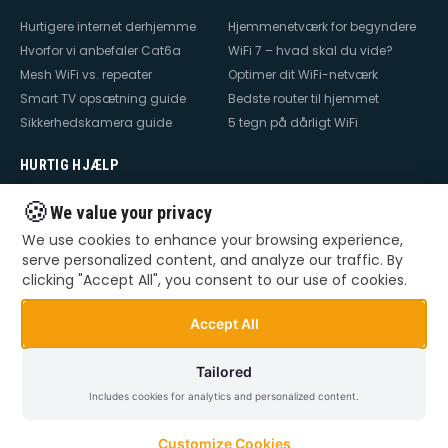
Hurtigere internet derhjemme
Hjemmenetværk for begyndere
Hvorfor vi anbefaler Cat6a
WiFi 7 – hvad skal du vide?
Mesh WiFi vs. repeater
Optimer dit WiFi-netværk
Smart TV opsætning guide
Bedste router til hjemmet
Sikkerhedskamera guide
5 tegn på dårligt WiFi
HURTIG HJÆLP
Hjælp til internet
Hjælp til WiFi
🍪
We value your privacy
Hjælp til TV
Hjælp til netværk
We use cookies to enhance your browsing experience,
Hjælp til router
WiFi falder ud
serve personalized content, and analyze our traffic. By
TV der ikke virker
Dårlig WiFi
clicking "Accept All", you consent to our use of cookies.
Mesh WiFi opsætning
Smart Home opsætning
Videoovervågning – privat &
Accept All
erhverv
Tailored
Includes cookies for analytics and personalized content.
©
2026
Dansk Teknik. Alle rettigheder forbeholdes.
Privatlivspolitik
Handelsbetingelser
Sitemap
Customize Cookies