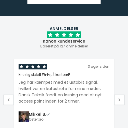
ANMELDELSER
Kanon kundeservice
Baseret på 127 anmeldelser
den
3 uger siden
Endelig stabilt Wi-Fi på kontoret!
Ka
ig
Jeg har kæmpet med et ustabilt signal,
Da
hvilket var en katastrofe for mine møder.
Wi
e
Dansk Teknik fandt en løsning med et nyt
me
access point inden for 2 timer.
Mikkel B.
Østerbro