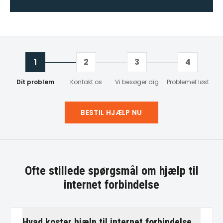
1
2
3
4
Dit problem
Kontakt os
Vi besøger dig
Problemet løst
BESTIL HJÆLP NU
Ofte stillede spørgsmål om
hjælp til
internet forbindelse
Hvad koster hjælp til internet forbindelse