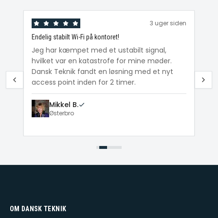
den
3 uger siden
Endelig stabilt Wi-Fi på kontoret!
Ka
ig
Jeg har kæmpet med et ustabilt signal,
Da
hvilket var en katastrofe for mine møder.
Wi
e
Dansk Teknik fandt en løsning med et nyt
me
access point inden for 2 timer.
Mikkel B.
Østerbro
OM DANSK TEKNIK