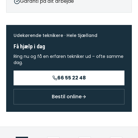
Garanti på alt arbejde
Udekørende teknikere · Hele Sjælland
Få hjælp i dag
Ring nu og få en erfaren tekniker ud – ofte samme
dag.
66 55 22 48
Bestil online