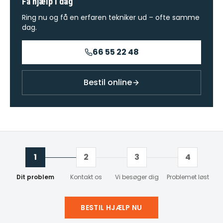
Få hjælp i dag
Ring nu og få en erfaren tekniker ud – ofte samme
dag.
66 55 22 48
Bestil online
1
2
3
4
Dit problem
Kontakt os
Vi besøger dig
Problemet løst
BESTIL HJÆLP NU