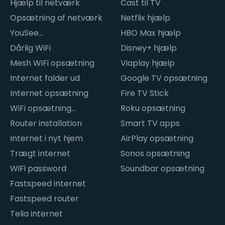
Hjælp til netværk
Cast til TV
Opsætning af netværk
Netflix hjælp
YouSee
HBO Max hjælp
internetproblemer
Dårlig WiFi
Disney+ hjælp
Mesh WiFi opsætning
Viaplay hjælp
Internet falder ud
Google TV opsætning
Internet opsætning
Fire TV Stick
WiFi opsætning
Roku opsætning
hjemme
Router installation
Smart TV apps
Internet i nyt hjem
AirPlay opsætning
Trægt internet
Sonos opsætning
WiFi password
Soundbar opsætning
Fastspeed internet
Fastspeed router
Telia internet