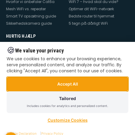
Hvorfor vi anbefaler Cat6a
WiFi 7 – hvad skal du vide?
Mesh WiFi vs. repeater
Optimer dit WiFi-netværk
Smart TV opsætning guide
Bedste router til hjemmet
Sikkerhedskamera guide
5 tegn på dårligt WiFi
HURTIG HJÆLP
Hjælp til internet
Hjælp til WiFi
🍪
We value your privacy
Hjælp til TV
Hjælp til netværk
We use cookies to enhance your browsing experience,
Hjælp til router
WiFi falder ud
serve personalized content, and analyze our traffic. By
TV der ikke virker
Dårlig WiFi
clicking "Accept All", you consent to our use of cookies.
Mesh WiFi opsætning
Smart Home opsætning
Videoovervågning – privat &
Accept All
erhverv
Tailored
Includes cookies for analytics and personalized content.
©
2026
Dansk Teknik. Alle rettigheder forbeholdes.
Privatlivspolitik
Handelsbetingelser
Sitemap
Customize Cookies
Cookie Declaration
|
Privacy Policy