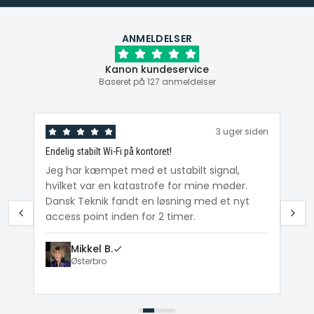
ANMELDELSER
Kanon kundeservice
Baseret på 127 anmeldelser
den
3 uger siden
Endelig stabilt Wi-Fi på kontoret!
Ka
ig
Jeg har kæmpet med et ustabilt signal,
Da
hvilket var en katastrofe for mine møder.
Wi
e
Dansk Teknik fandt en løsning med et nyt
me
access point inden for 2 timer.
Mikkel B.
Østerbro