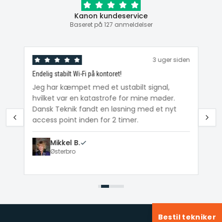
Kanon kundeservice
Baseret på 127 anmeldelser
den
3 uger siden
Endelig stabilt Wi-Fi på kontoret!
Ka
ig
Jeg har kæmpet med et ustabilt signal,
Da
hvilket var en katastrofe for mine møder.
Wi
e
Dansk Teknik fandt en løsning med et nyt
me
access point inden for 2 timer.
Mikkel B.
Østerbro
Bestil tekniker