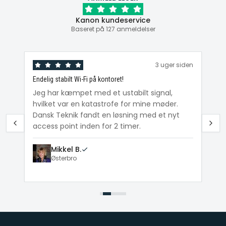
Kanon kundeservice
Baseret på 127 anmeldelser
den
3 uger siden
Endelig stabilt Wi-Fi på kontoret!
Ka
ig
Jeg har kæmpet med et ustabilt signal,
Da
hvilket var en katastrofe for mine møder.
Wi
e
Dansk Teknik fandt en løsning med et nyt
me
access point inden for 2 timer.
Mikkel B.
Østerbro