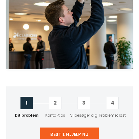
1
2
3
4
Dit problem
Kontakt os
Vi besøger dig
Problemet løst
BESTIL HJÆLP NU