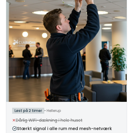
Løst på 2 timer
•
Hellerup
✕
Dårlig WiFi-dækning i hele huset
Stærkt signal i alle rum med mesh-netværk