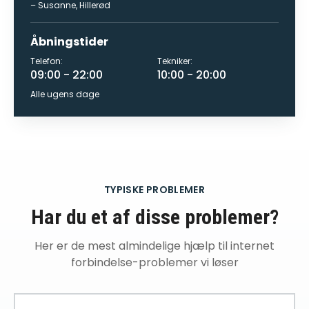
–
Susanne
,
Hillerød
Åbningstider
Telefon:
Tekniker:
09:00 - 22:00
10:00 - 20:00
Alle ugens dage
TYPISKE PROBLEMER
Har du et af disse problemer?
Her er de mest almindelige
hjælp til internet
forbindelse
-problemer vi løser