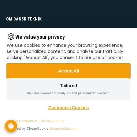
OM DANSK TEKNIK
Dansk Teknik
🍪
We value your privacy
Udekørende IT-tekniker
We use cookies to enhance your browsing experience,
serve personalized content, and analyze our traffic. By
Hele Sjælland
clicking "Accept All", you consent to our use of cookies.
Accept All
KONTAKT
Tailored
66 55 22 48
Includes cookies for analytics and personalized content.
kontakt@danskteknik.dk
Customize Cookies
Alle dage: 09:00 - 22:00
Hele Sjælland
Cookie Declaration
|
Privacy Policy
Powered by CheapCookie
cheapcookie.com