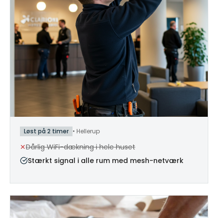
Løst på 2 timer
•
Hellerup
✕
Dårlig WiFi-dækning i hele huset
Stærkt signal i alle rum med mesh-netværk