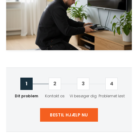
1
2
3
4
Dit problem
Kontakt os
Vi besøger dig
Problemet løst
BESTIL HJÆLP NU