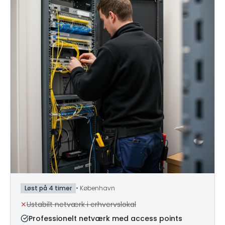
Løst på 4 timer
•
København
✕
Ustabilt netværk i erhvervslokal
Professionelt netværk med access points