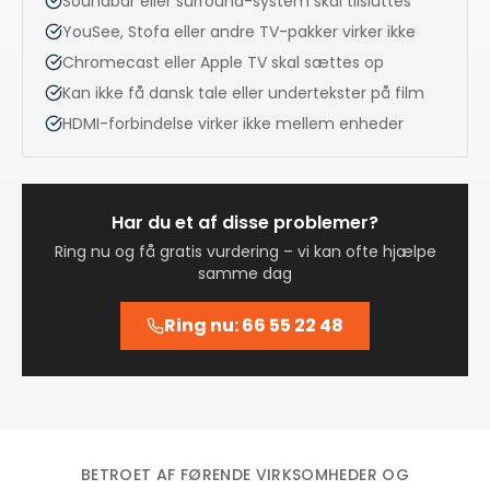
Soundbar eller surround-system skal tilsluttes
YouSee, Stofa eller andre TV-pakker virker ikke
Chromecast eller Apple TV skal sættes op
Kan ikke få dansk tale eller undertekster på film
HDMI-forbindelse virker ikke mellem enheder
Har du et af disse problemer?
Ring nu og få gratis vurdering – vi kan ofte hjælpe
samme dag
Ring nu: 66 55 22 48
BETROET AF FØRENDE VIRKSOMHEDER OG