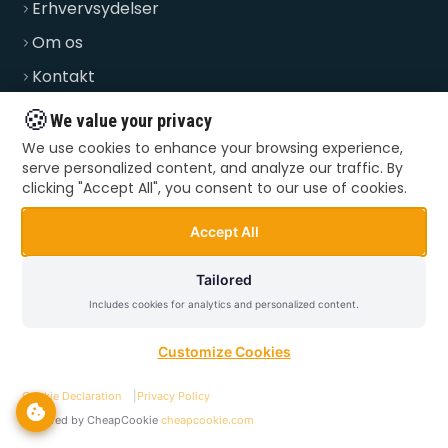
Erhvervsydelser
Om os
Kontakt
FAQ
🍪
We value your privacy
Priser
We use cookies to enhance your browsing experience,
serve personalized content, and analyze our traffic. By
Blog
clicking "Accept All", you consent to our use of cookies.
Accept All
BRUG FOR HJÆLP?
Tailored
Ring til os og få hjælp i dag. Vi er klar alle ugens dage.
Includes cookies for analytics and personalized content.
Ring nu
Customize Cookies
Cookie Declaration
|
Privacy Policy
Powered by CheapCookie
cheapcookie.com