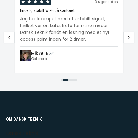
den
3 uger siden
Endelig stabilt Wi-Fi på kontoret!
Ka
ig
Jeg har kæmpet med et ustabilt signal,
Da
hvilket var en katastrofe for mine møder.
Wi
e
Dansk Teknik fandt en løsning med et nyt
me
access point inden for 2 timer.
Mikkel B.
Østerbro
OM DANSK TEKNIK
Dansk Teknik