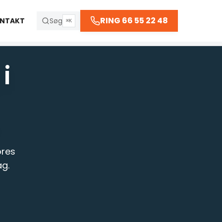
66 55 22 48
RING 66 55 22 48
NTAKT
Søg
⌘K
 kl. 23:30
i
R
ores
g.