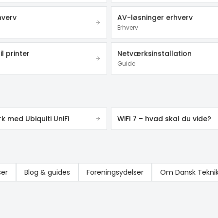
hverv
AV-løsninger erhverv
Erhverv
il printer
Netværksinstallation
Guide
 med Ubiquiti UniFi
WiFi 7 – hvad skal du vide?
ser
Blog & guides
Foreningsydelser
Om Dansk Tekni