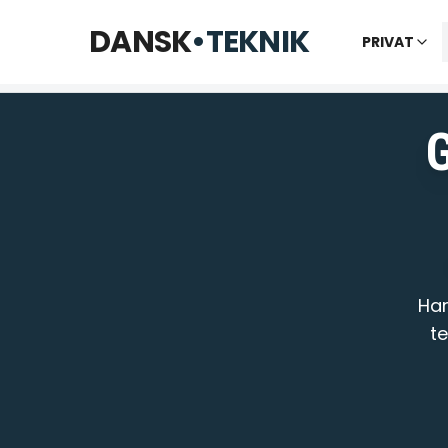
Telefon til kl. 22 · Chat til 23:30
DANSK
•
TEKNIK
PRIVAT
Vi bes
Har
t