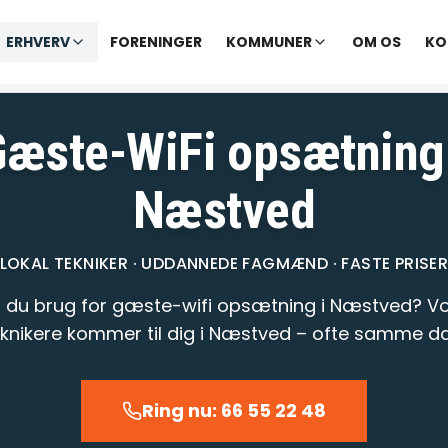
✓ Udekørende tekniker
|
✓ Ofte hjælp samme dag
ERHVERV
FORENINGER
KOMMUNER
OM OS
KO
varer opkald inden for 1-2 min.
– telefontid til kl. 22:00 · Chat til
Gæste-WiFi opsætning 
Næstved
LOKAL TEKNIKER · UDDANNEDE FAGMÆND · FASTE PRISE
 du brug for gæste-wifi opsætning i Næstved? V
eknikere kommer til dig i Næstved – ofte samme da
Ring nu: 66 55 22 48