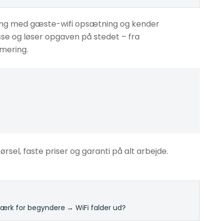
ring med gæste-wifi opsætning og kender
sse og løser opgaven på stedet – fra
imering.
ørsel, faste priser og garanti på alt arbejde.
rk for begyndere
·
→ WiFi falder ud?