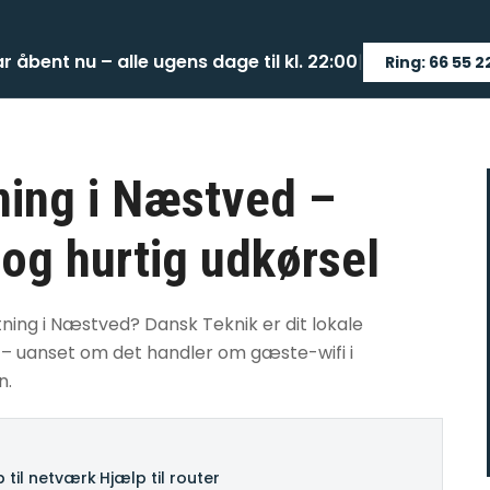
ar åbent nu – alle ugens dage til kl. 22:00
|
Ring: 66 55 2
ing i Næstved –
 og hurtig udkørsel
ning i Næstved? Dansk Teknik er dit lokale
n – uanset om det handler om gæste-wifi i
n.
 til netværk
·
Hjælp til router