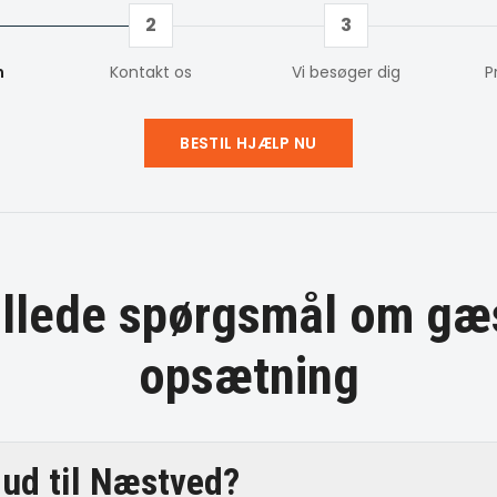
2
3
m
Kontakt os
Vi besøger dig
P
BESTIL HJÆLP NU
tillede spørgsmål om
gæs
opsætning
ud til Næstved?