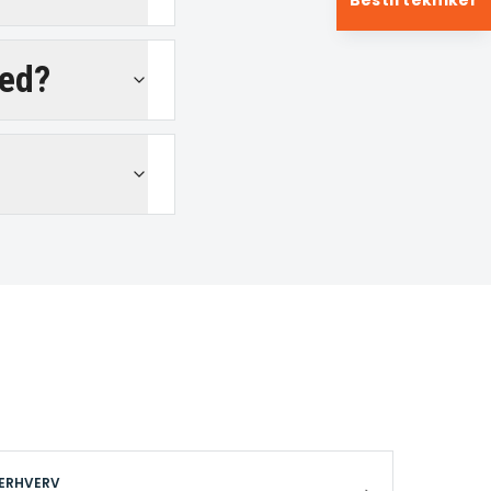
Bestil tekniker
ved?
ERHVERV