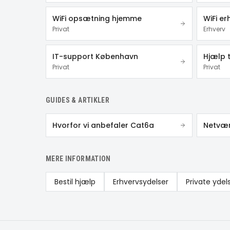
WiFi opsætning hjemme
WiFi er
Privat
Erhverv
IT-support København
Hjælp t
Privat
Privat
GUIDES & ARTIKLER
Hvorfor vi anbefaler Cat6a
Netværk
MERE INFORMATION
Bestil hjælp
Erhvervsydelser
Private ydel