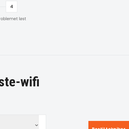
4
roblemet løst
te-wifi