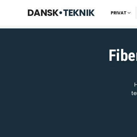
Åbner kl. 09:00
DANSK
•
TEKNIK
PRIVAT
Fibe
H
te