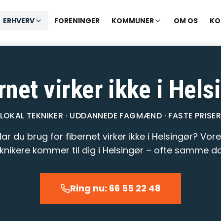
✓ Udekørende tekniker
|
✓ Ofte hjælp samme dag
ERHVERV
FORENINGER
KOMMUNER
OM OS
KO
Vi åbner kl. 09:00
rnet virker ikke i Hels
LOKAL TEKNIKER · UDDANNEDE FAGMÆND · FASTE PRISE
ar du brug for fibernet virker ikke i Helsingør? Vor
knikere kommer til dig i Helsingør – ofte samme d
Ring nu: 66 55 22 48