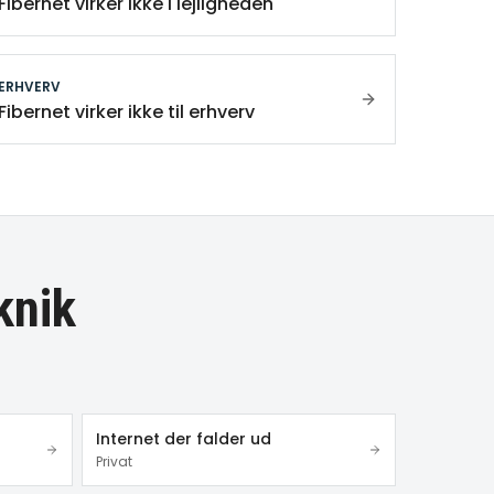
Fibernet virker ikke i lejligheden
ERHVERV
Fibernet virker ikke til erhverv
knik
Internet der falder ud
Privat