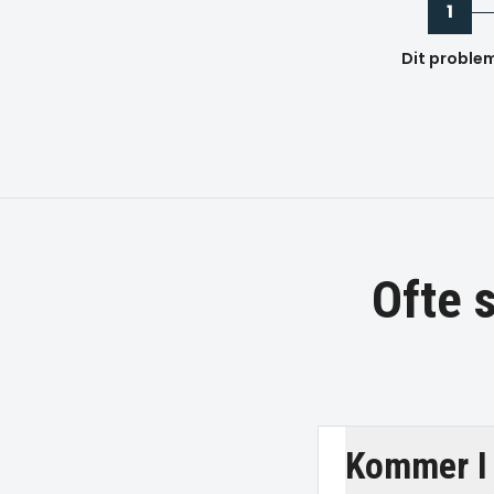
1
Dit proble
Ofte 
Kommer I 