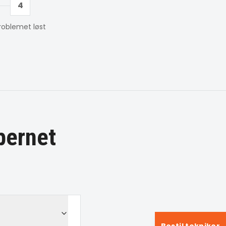
4
roblemet løst
bernet