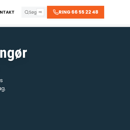
66 55 22 48
RING 66 55 22 48
NTAKT
Søg
⌘K
ingør
R
es
ag.