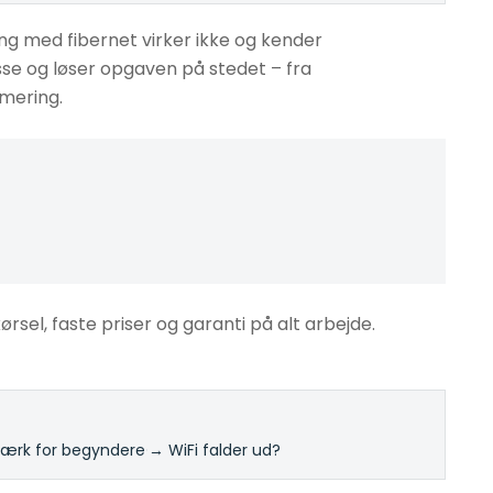
ng med fibernet virker ikke og kender
esse og løser opgaven på stedet – fra
imering.
kørsel, faste priser og garanti på alt arbejde.
rk for begyndere
·
→ WiFi falder ud?