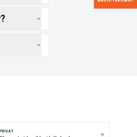
Bestil tekniker
r?
PRIVAT