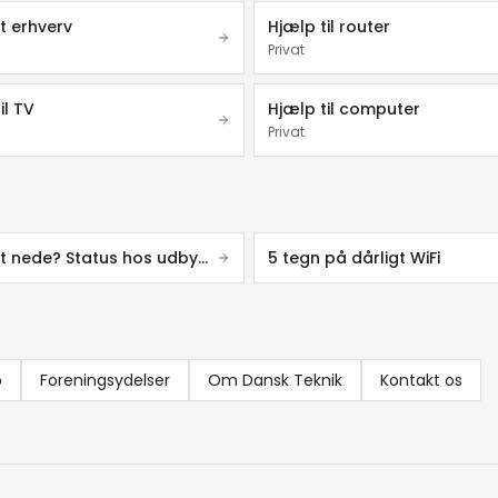
t erhverv
Hjælp til router
Privat
il TV
Hjælp til computer
Privat
Internet nede? Status hos udbyderne
5 tegn på dårligt WiFi
p
Foreningsydelser
Om Dansk Teknik
Kontakt os