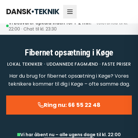
66 55 22 48
Åbent nu
DANSK
•
TEKNIK
Vi besvarer opkald inden for 1-2 min.
– telefontid til kl.
22:00 · Chat til kl. 23:30
Fibernet opsætning i Køge
LOKAL TEKNIKER · UDDANNEDE FAGMÆND · FASTE PRISER
Har du brug for fibernet opsætning i Køge? Vores
teknikere kommer til dig i Køge – ofte samme dag.
Ring nu: 66 55 22 48
Vi har åbent nu – alle ugens dage til kl. 22:00