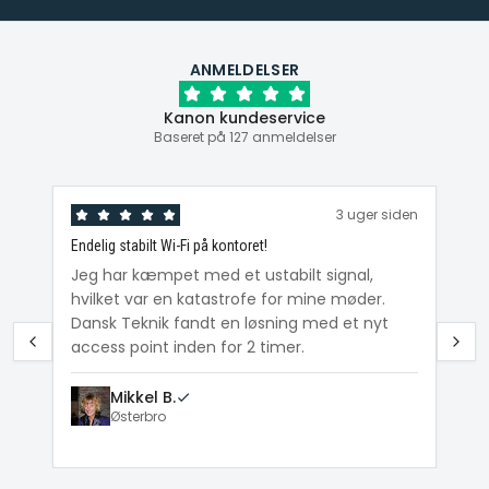
ANMELDELSER
Kanon kundeservice
Baseret på 127 anmeldelser
den
3 uger siden
Endelig stabilt Wi-Fi på kontoret!
Ka
ig
Jeg har kæmpet med et ustabilt signal,
Da
hvilket var en katastrofe for mine møder.
Wi
e
Dansk Teknik fandt en løsning med et nyt
me
access point inden for 2 timer.
Mikkel B.
Østerbro