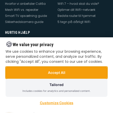
Hvorfor vi anbefaler Cat6a
WiFi 7 – hvad skal du vide?
Mesh WiFi vs. repeater
Optimer dit WiFi-netværk
Smart TV opsætning guide
Bedste router til hjemmet
Sikkerhedskamera guide
5 tegn på dårligt WiFi
HURTIG HJÆLP
Hjælp til internet
Hjælp til WiFi
🍪
We value your privacy
Hjælp til TV
Hjælp til netværk
We use cookies to enhance your browsing experience,
Hjælp til router
WiFi falder ud
serve personalized content, and analyze our traffic. By
TV der ikke virker
Dårlig WiFi
clicking "Accept All", you consent to our use of cookies.
Mesh WiFi opsætning
Smart Home opsætning
Videoovervågning – privat &
Accept All
erhverv
Tailored
Includes cookies for analytics and personalized content.
©
2026
Dansk Teknik. Alle rettigheder forbeholdes.
Privatlivspolitik
Handelsbetingelser
Sitemap
Customize Cookies