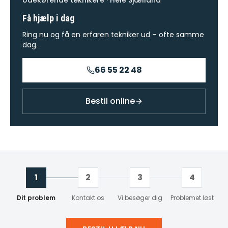
Udekørende teknikere · Hele Sjælland
Få hjælp i dag
Ring nu og få en erfaren tekniker ud – ofte samme
dag.
66 55 22 48
Bestil online
1
2
3
4
Dit problem
Kontakt os
Vi besøger dig
Problemet løst