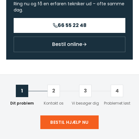
Ring nu og få en erfaren tekniker ud – ofte samme
dag.
66 55 22 48
Bestil online
1
2
3
4
Dit problem
Kontakt os
Vi besøger dig
Problemet løst
BESTIL HJÆLP NU