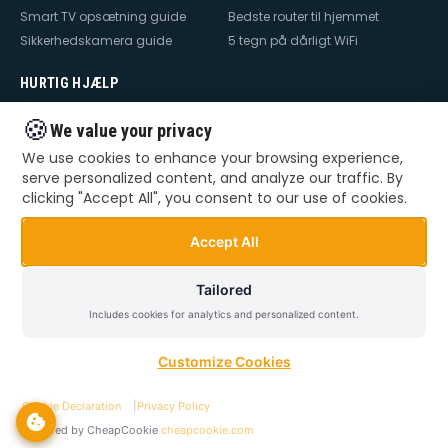
Smart TV opsætning guide
Bedste router til hjemmet
Sikkerhedskamera guide
5 tegn på dårligt WiFi
HURTIG HJÆLP
Hjælp til internet
Hjælp til WiFi
🍪
We value your privacy
Hjælp til TV
Hjælp til netværk
We use cookies to enhance your browsing experience,
Hjælp til router
WiFi falder ud
serve personalized content, and analyze our traffic. By
TV der ikke virker
Dårlig WiFi
clicking "Accept All", you consent to our use of cookies.
Mesh WiFi opsætning
Smart Home opsætning
Videoovervågning – privat &
Accept All
erhverv
Tailored
Includes cookies for analytics and personalized content.
©
2026
Dansk Teknik. Alle rettigheder forbeholdes.
Privatlivspolitik
Handelsbetingelser
Sitemap
Customize Cookies
Cookie Declaration
|
Privacy Policy
Powered by CheapCookie
cheapcookie.com