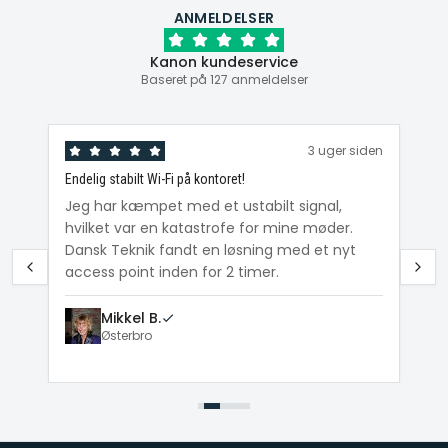
ANMELDELSER
Kanon kundeservice
Baseret på 127 anmeldelser
den
3 uger siden
Endelig stabilt Wi-Fi på kontoret!
Ka
ig
Jeg har kæmpet med et ustabilt signal,
Da
hvilket var en katastrofe for mine møder.
Wi
e
Dansk Teknik fandt en løsning med et nyt
me
access point inden for 2 timer.
Mikkel B.
Østerbro