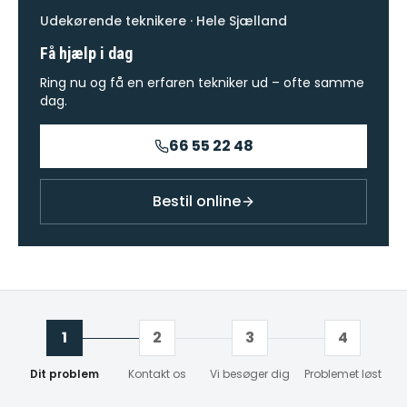
Udekørende teknikere · Hele Sjælland
Få hjælp i dag
Ring nu og få en erfaren tekniker ud – ofte samme
dag.
66 55 22 48
Bestil online
1
2
3
4
Dit problem
Kontakt os
Vi besøger dig
Problemet løst