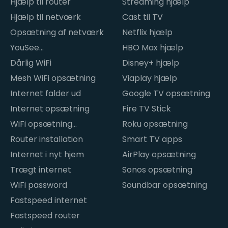
Hjælp til router
Streaming hjælp
Hjælp til netværk
Cast til TV
Opsætning af netværk
Netflix hjælp
YouSee
HBO Max hjælp
internetproblemer
Dårlig WiFi
Disney+ hjælp
Mesh WiFi opsætning
Viaplay hjælp
Internet falder ud
Google TV opsætning
Internet opsætning
Fire TV Stick
WiFi opsætning
Roku opsætning
hjemme
Router installation
Smart TV apps
Internet i nyt hjem
AirPlay opsætning
Trægt internet
Sonos opsætning
WiFi password
Soundbar opsætning
Fastspeed internet
Fastspeed router