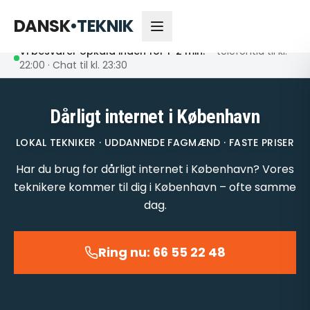
66 55 22 48
Åbent nu
DANSK
•
TEKNIK
Vi besvarer opkald inden for 1-2 min.
– telefontid til kl.
22:00 · Chat til kl. 23:30
Dårligt internet i København
LOKAL TEKNIKER · UDDANNEDE FAGMÆND · FASTE PRISER
Har du brug for dårligt internet i København? Vores
teknikere kommer til dig i København – ofte samme
dag.
Ring nu: 66 55 22 48