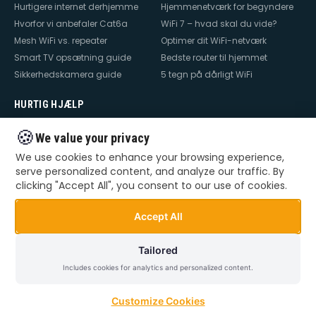
Hurtigere internet derhjemme
Hjemmenetværk for begyndere
Hvorfor vi anbefaler Cat6a
WiFi 7 – hvad skal du vide?
Mesh WiFi vs. repeater
Optimer dit WiFi-netværk
Smart TV opsætning guide
Bedste router til hjemmet
Sikkerhedskamera guide
5 tegn på dårligt WiFi
HURTIG HJÆLP
Hjælp til internet
Hjælp til WiFi
🍪
We value your privacy
Hjælp til TV
Hjælp til netværk
We use cookies to enhance your browsing experience,
Hjælp til router
WiFi falder ud
serve personalized content, and analyze our traffic. By
TV der ikke virker
Dårlig WiFi
clicking "Accept All", you consent to our use of cookies.
Mesh WiFi opsætning
Smart Home opsætning
Videoovervågning – privat &
Accept All
erhverv
Tailored
Includes cookies for analytics and personalized content.
©
2026
Dansk Teknik. Alle rettigheder forbeholdes.
Privatlivspolitik
Handelsbetingelser
Sitemap
Customize Cookies