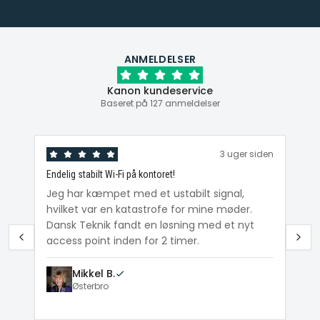
ANMELDELSER
Kanon kundeservice
Baseret på 127 anmeldelser
den
3 uger siden
Endelig stabilt Wi-Fi på kontoret!
Ka
ig
Jeg har kæmpet med et ustabilt signal,
Da
hvilket var en katastrofe for mine møder.
Wi
e
Dansk Teknik fandt en løsning med et nyt
me
access point inden for 2 timer.
Mikkel B.
Østerbro