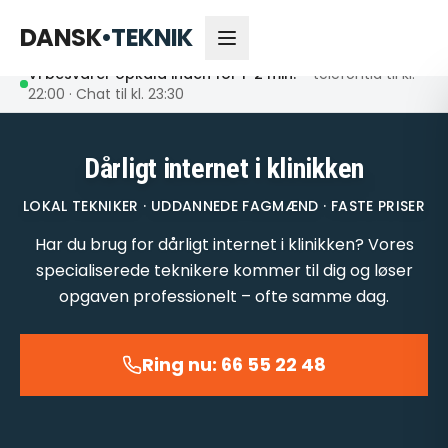
66 55 22 48
Åbent nu
DANSK
•
TEKNIK
Vi besvarer opkald inden for 1-2 min.
– telefontid til kl.
22:00 · Chat til kl. 23:30
Dårligt internet i klinikken
LOKAL TEKNIKER · UDDANNEDE FAGMÆND · FASTE PRISER
Har du brug for dårligt internet i klinikken? Vores
specialiserede teknikere kommer til dig og løser
opgaven professionelt – ofte samme dag.
Ring nu: 66 55 22 48