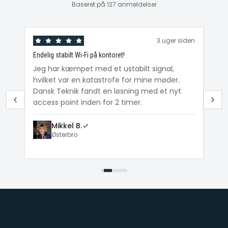
Baseret på 127 anmeldelser
den
3 uger siden
Endelig stabilt Wi-Fi på kontoret!
Ka
ig
Jeg har kæmpet med et ustabilt signal,
Da
hvilket var en katastrofe for mine møder.
Wi
e
Dansk Teknik fandt en løsning med et nyt
me
access point inden for 2 timer.
Mikkel B.
Østerbro