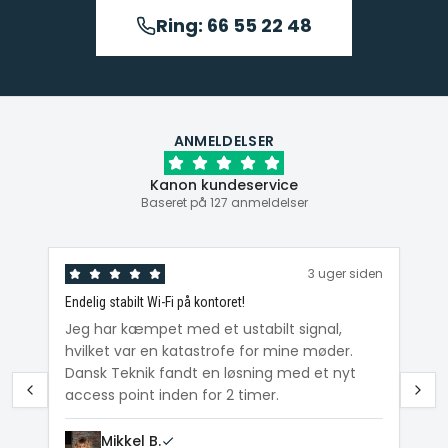
Ring: 66 55 22 48
ANMELDELSER
Kanon kundeservice
Baseret på 127 anmeldelser
den
3 uger siden
Endelig stabilt Wi-Fi på kontoret!
Ka
ig
Jeg har kæmpet med et ustabilt signal,
Da
hvilket var en katastrofe for mine møder.
Wi
e
Dansk Teknik fandt en løsning med et nyt
me
access point inden for 2 timer.
Mikkel B.