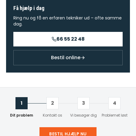
Få hjælp i dag
Ring nu og få en erfaren tekniker ud – ofte samme
dag.
66 55 22 48
Bestil online
1
2
3
4
Dit problem
Kontakt os
Vi besøger dig
Problemet løst
BESTIL HJÆLP NU