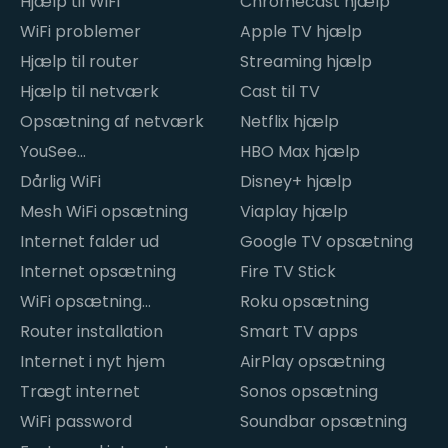
Hjælp til WiFi
Chromecast hjælp
WiFi problemer
Apple TV hjælp
Hjælp til router
Streaming hjælp
Hjælp til netværk
Cast til TV
Opsætning af netværk
Netflix hjælp
YouSee
HBO Max hjælp
internetproblemer
Dårlig WiFi
Disney+ hjælp
Mesh WiFi opsætning
Viaplay hjælp
Internet falder ud
Google TV opsætning
Internet opsætning
Fire TV Stick
WiFi opsætning
Roku opsætning
hjemme
Router installation
Smart TV apps
Internet i nyt hjem
AirPlay opsætning
Trægt internet
Sonos opsætning
WiFi password
Soundbar opsætning