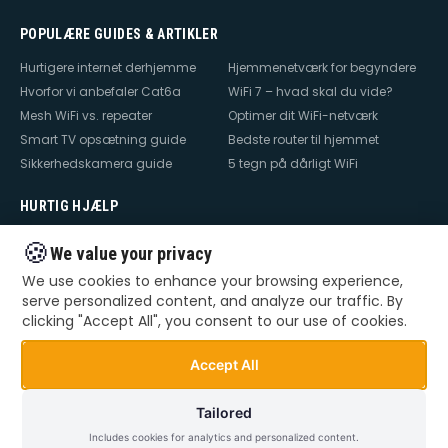
POPULÆRE GUIDES & ARTIKLER
Hurtigere internet derhjemme
Hjemmenetværk for begyndere
Hvorfor vi anbefaler Cat6a
WiFi 7 – hvad skal du vide?
Mesh WiFi vs. repeater
Optimer dit WiFi-netværk
Smart TV opsætning guide
Bedste router til hjemmet
Sikkerhedskamera guide
5 tegn på dårligt WiFi
HURTIG HJÆLP
Hjælp til internet
Hjælp til WiFi
🍪
We value your privacy
Hjælp til TV
Hjælp til netværk
We use cookies to enhance your browsing experience,
Hjælp til router
WiFi falder ud
serve personalized content, and analyze our traffic. By
TV der ikke virker
Dårlig WiFi
clicking "Accept All", you consent to our use of cookies.
Mesh WiFi opsætning
Smart Home opsætning
Videoovervågning – privat &
Accept All
erhverv
Tailored
Includes cookies for analytics and personalized content.