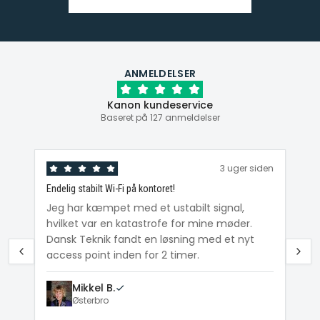
ANMELDELSER
Kanon kundeservice
Baseret på 127 anmeldelser
den
3 uger siden
Endelig stabilt Wi-Fi på kontoret!
Ka
ig
Jeg har kæmpet med et ustabilt signal,
Da
hvilket var en katastrofe for mine møder.
Wi
e
Dansk Teknik fandt en løsning med et nyt
me
access point inden for 2 timer.
Mikkel B.
Østerbro