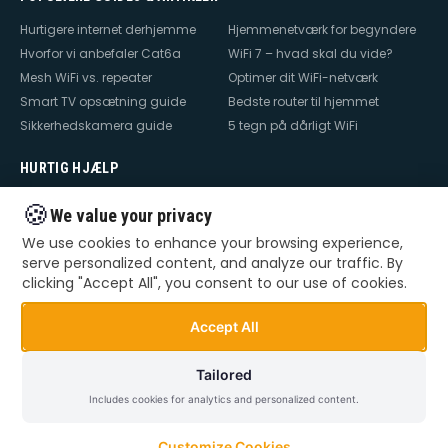
Hurtigere internet derhjemme
Hjemmenetværk for begyndere
Hvorfor vi anbefaler Cat6a
WiFi 7 – hvad skal du vide?
Mesh WiFi vs. repeater
Optimer dit WiFi-netværk
Smart TV opsætning guide
Bedste router til hjemmet
Sikkerhedskamera guide
5 tegn på dårligt WiFi
HURTIG HJÆLP
Hjælp til internet
Hjælp til WiFi
🍪
We value your privacy
Hjælp til TV
Hjælp til netværk
We use cookies to enhance your browsing experience,
Hjælp til router
WiFi falder ud
serve personalized content, and analyze our traffic. By
TV der ikke virker
Dårlig WiFi
clicking "Accept All", you consent to our use of cookies.
Mesh WiFi opsætning
Smart Home opsætning
Videoovervågning – privat &
Accept All
erhverv
Tailored
Includes cookies for analytics and personalized content.
©
2026
Dansk Teknik. Alle rettigheder forbeholdes.
Privatlivspolitik
Handelsbetingelser
Sitemap
Customize Cookies