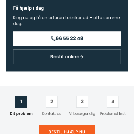
Få hjælp i dag
Ring nu og få en erfaren tekniker ud – ofte samme
dag.
66 55 22 48
Bestil online
1
2
3
4
Dit problem
Kontakt os
Vi besøger dig
Problemet løst
BESTIL HJÆLP NU