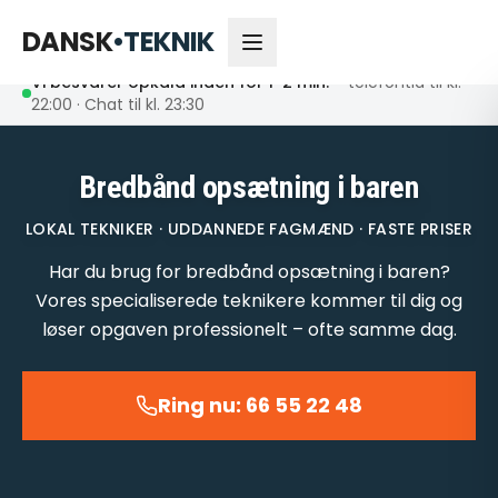
66 55 22 48
Åbent nu
DANSK
•
TEKNIK
Vi besvarer opkald inden for 1-2 min.
– telefontid til kl.
22:00 · Chat til kl. 23:30
Bredbånd opsætning i baren
LOKAL TEKNIKER · UDDANNEDE FAGMÆND · FASTE PRISER
Har du brug for bredbånd opsætning i baren?
Vores specialiserede teknikere kommer til dig og
løser opgaven professionelt – ofte samme dag.
Ring nu: 66 55 22 48