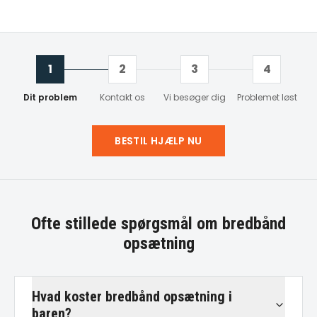
1
2
3
4
Dit problem
Kontakt os
Vi besøger dig
Problemet løst
BESTIL HJÆLP NU
Ofte stillede spørgsmål om
bredbånd
opsætning
Hvad koster bredbånd opsætning i
baren?