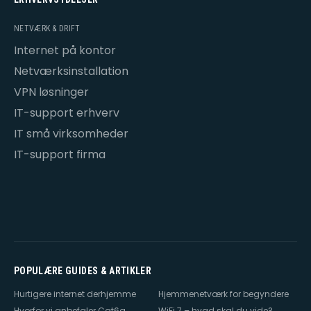
NETVÆRK & DRIFT
Internet på kontor
Netværksinstallation
VPN løsninger
IT-support erhverv
IT små virksomheder
IT-support firma
POPULÆRE GUIDES & ARTIKLER
Hurtigere internet derhjemme
Hjemmenetværk for begyndere
Hvorfor vi anbefaler Cat6a
WiFi 7 – hvad skal du vide?