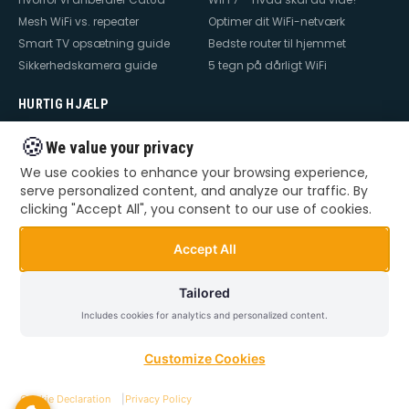
Mesh WiFi vs. repeater
Optimer dit WiFi-netværk
Smart TV opsætning guide
Bedste router til hjemmet
Sikkerhedskamera guide
5 tegn på dårligt WiFi
HURTIG HJÆLP
Hjælp til internet
Hjælp til WiFi
🍪
We value your privacy
Hjælp til TV
Hjælp til netværk
We use cookies to enhance your browsing experience,
Hjælp til router
WiFi falder ud
serve personalized content, and analyze our traffic. By
TV der ikke virker
Dårlig WiFi
clicking "Accept All", you consent to our use of cookies.
Mesh WiFi opsætning
Smart Home opsætning
Videoovervågning – privat &
Accept All
erhverv
Tailored
Includes cookies for analytics and personalized content.
©
2026
Dansk Teknik. Alle rettigheder forbeholdes.
Privatlivspolitik
Handelsbetingelser
Sitemap
Customize Cookies
Cookie Declaration
|
Privacy Policy