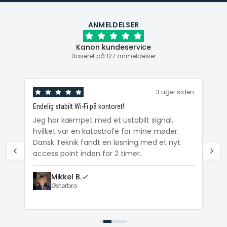
ANMELDELSER
Kanon kundeservice
Baseret på 127 anmeldelser
den
3 uger siden
Endelig stabilt Wi-Fi på kontoret!
Ka
ig
Jeg har kæmpet med et ustabilt signal,
Da
hvilket var en katastrofe for mine møder.
Wi
e
Dansk Teknik fandt en løsning med et nyt
me
access point inden for 2 timer.
Mikkel B.
Østerbro