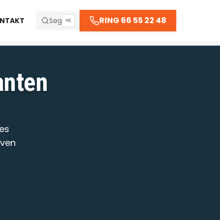
66 55 22 48
RING 66 55 22 48
NTAKT
Søg
⌘K
 kl. 23:30
ranten
R
res
aven