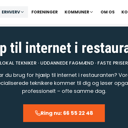
✓ Udekørende tekniker
|
✓ Ofte hjælp samme dag
ERHVERV
FORENINGER
KOMMUNER
OM OS
KO
varer opkald inden for 1-2 min.
– telefontid til kl. 22:00 · Chat til
 til internet i restau
LOKAL TEKNIKER · UDDANNEDE FAGMÆND · FASTE PRISE
r du brug for hjælp til internet i restauranten? Vo
cialiserede teknikere kommer til dig og løser opg
professionelt – ofte samme dag.
Ring nu: 66 55 22 48