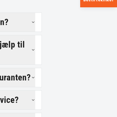
Bestil tekniker
en?
ælp til
auranten?
rvice?