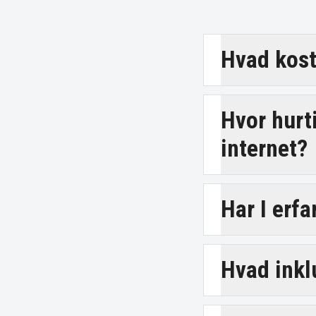
Hvad koste
Hvor hurt
internet?
Har I erfa
Hvad inklu