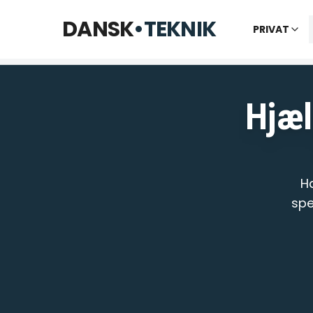
Telefon til kl. 22 · Chat til 23:30
DANSK
•
TEKNIK
PRIVAT
Vi bes
Hjælp
Ha
spe