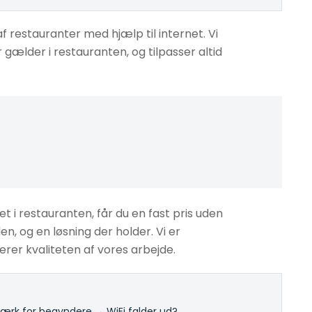
f restauranter med hjælp til internet. Vi
 gælder i restauranten, og tilpasser altid
et i restauranten, får du en fast pris uden
en, og en løsning der holder. Vi er
rer kvaliteten af vores arbejde.
rk for begyndere
·
→ WiFi falder ud?