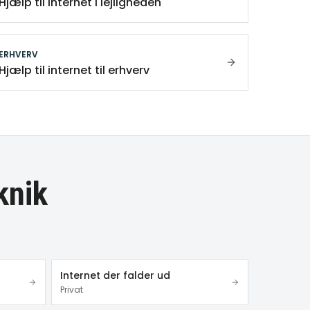
Hjælp til internet i lejligheden
ERHVERV
Hjælp til internet til erhverv
knik
Internet der falder ud
Privat