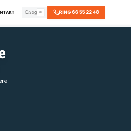
66 55 22 48
RING 66 55 22 48
NTAKT
Søg
⌘K
e
R
ere