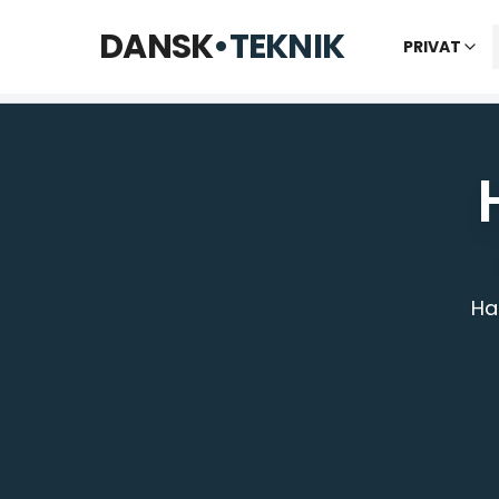
Åbner kl. 09:00
DANSK
•
TEKNIK
PRIVAT
Ha