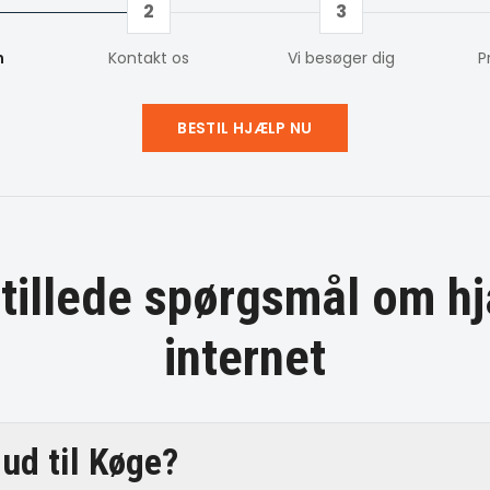
2
3
m
Kontakt os
Vi besøger dig
P
BESTIL HJÆLP NU
stillede spørgsmål om
hj
internet
ud til Køge?