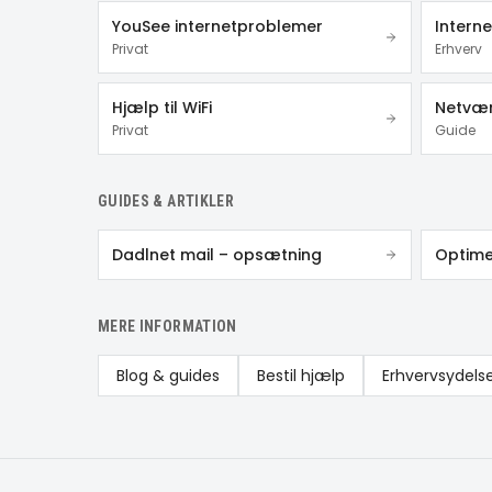
YouSee internetproblemer
Interne
Privat
Erhverv
Hjælp til WiFi
Netvær
Privat
Guide
GUIDES & ARTIKLER
Dadlnet mail – opsætning
Optime
MERE INFORMATION
Blog & guides
Bestil hjælp
Erhvervsydels