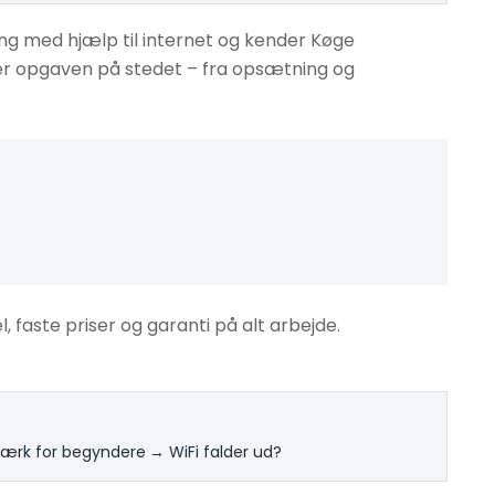
ng med hjælp til internet og kender Køge
øser opgaven på stedet – fra opsætning og
l, faste priser og garanti på alt arbejde.
rk for begyndere
·
→ WiFi falder ud?