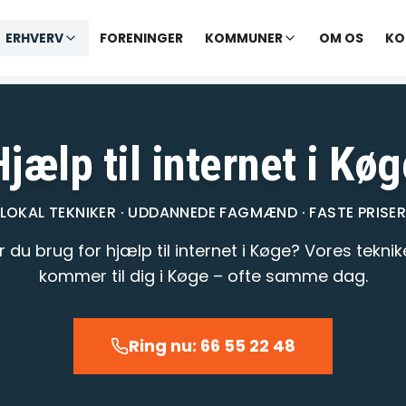
✓ Udekørende tekniker
|
✓ Ofte hjælp samme dag
ERHVERV
FORENINGER
KOMMUNER
OM OS
KO
Vi åbner kl. 09:00
Hjælp til internet i Køg
LOKAL TEKNIKER · UDDANNEDE FAGMÆND · FASTE PRISE
r du brug for hjælp til internet i Køge? Vores teknik
kommer til dig i Køge – ofte samme dag.
Ring nu: 66 55 22 48