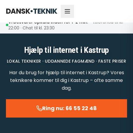
66 55 22 48
Åbent nu
DANSK
•
TEKNIK
Vi besvarer opkald inden for 1-2 min.
– telefontid til kl.
22:00 · Chat til kl. 23:30
Hjælp til internet i Kastrup
LOKAL TEKNIKER · UDDANNEDE FAGMÆND · FASTE PRISER
Har du brug for hjælp til internet i Kastrup? Vores
teknikere kommer til dig i Kastrup – ofte samme
dag.
Ring nu: 66 55 22 48