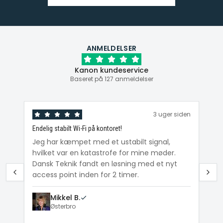
ANMELDELSER
Kanon kundeservice
Baseret på 127 anmeldelser
den
3 uger siden
Endelig stabilt Wi-Fi på kontoret!
Ka
ig
Jeg har kæmpet med et ustabilt signal,
Da
hvilket var en katastrofe for mine møder.
Wi
e
Dansk Teknik fandt en løsning med et nyt
me
access point inden for 2 timer.
Mikkel B.
Østerbro