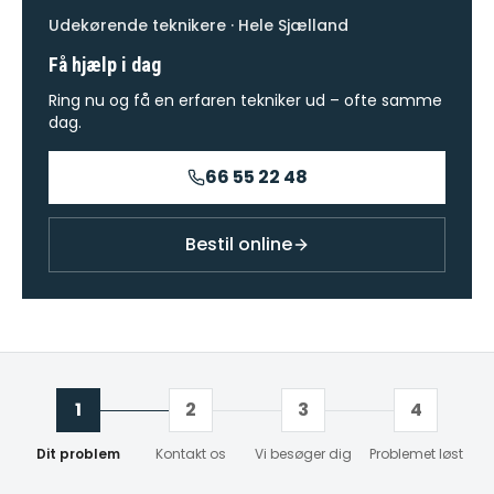
Udekørende teknikere · Hele Sjælland
Få hjælp i dag
Ring nu og få en erfaren tekniker ud – ofte samme
dag.
66 55 22 48
Bestil online
1
2
3
4
Dit problem
Kontakt os
Vi besøger dig
Problemet løst