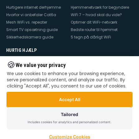
Hurtigere internet derhjemme
Hjemmenetværk for begyndere
Hvorfor vi anbefaler Cat6a
WiFi 7 – hvad skal du vide?
Mesh WiFi vs. repeater
Optimer dit WiFi-netværk
Smart TV opsætning guide
Bedste router til hjemmet
Sikkerhedskamera guide
5 tegn på dårligt WiFi
HURTIG HJÆLP
Hjælp til internet
Hjælp til WiFi
🍪
We value your privacy
Hjælp til TV
Hjælp til netværk
We use cookies to enhance your browsing experience,
Hjælp til router
WiFi falder ud
serve personalized content, and analyze our traffic. By
TV der ikke virker
Dårlig WiFi
clicking "Accept All", you consent to our use of cookies.
Mesh WiFi opsætning
Smart Home opsætning
Videoovervågning – privat &
Accept All
erhverv
Tailored
Includes cookies for analytics and personalized content.
©
2026
Dansk Teknik. Alle rettigheder forbeholdes.
Privatlivspolitik
Handelsbetingelser
Sitemap
Customize Cookies