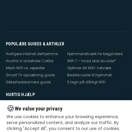
POPULÆRE GUIDES & ARTIKLER
Hurtigere internet derhjemme
Hjemmenetværk for begyndere
Hvorfor vi anbefaler Cat6a
WiFi 7 – hvad skal du vide?
Mesh WiFi vs. repeater
Optimer dit WiFi-netværk
Smart TV opsætning guide
Bedste router til hjemmet
Sikkerhedskamera guide
5 tegn på dårligt WiFi
HURTIG HJÆLP
Hjælp til internet
Hjælp til WiFi
🍪
We value your privacy
Hjælp til TV
Hjælp til netværk
We use cookies to enhance your browsing experience,
Hjælp til router
WiFi falder ud
serve personalized content, and analyze our traffic. By
TV der ikke virker
Dårlig WiFi
clicking "Accept All", you consent to our use of cookies.