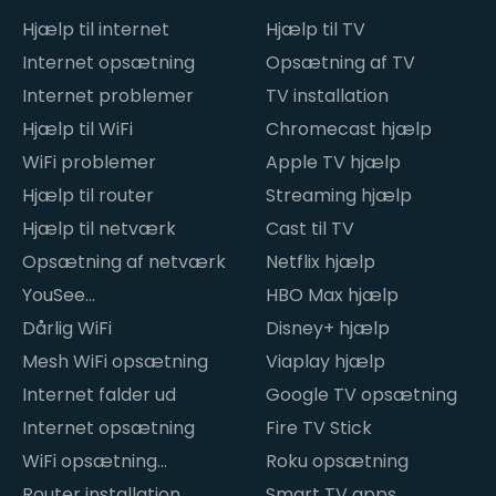
Hjælp til internet
Hjælp til TV
Internet opsætning
Opsætning af TV
Internet problemer
TV installation
Hjælp til WiFi
Chromecast hjælp
WiFi problemer
Apple TV hjælp
Hjælp til router
Streaming hjælp
Hjælp til netværk
Cast til TV
Opsætning af netværk
Netflix hjælp
YouSee
HBO Max hjælp
internetproblemer
Dårlig WiFi
Disney+ hjælp
Mesh WiFi opsætning
Viaplay hjælp
Internet falder ud
Google TV opsætning
Internet opsætning
Fire TV Stick
WiFi opsætning
Roku opsætning
hjemme
Router installation
Smart TV apps