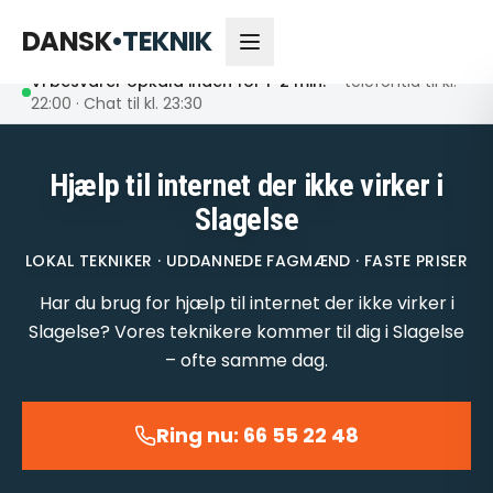
66 55 22 48
Åbent nu
DANSK
•
TEKNIK
Vi besvarer opkald inden for 1-2 min.
– telefontid til kl.
22:00 · Chat til kl. 23:30
Hjælp til internet der ikke virker i
Slagelse
LOKAL TEKNIKER · UDDANNEDE FAGMÆND · FASTE PRISER
Har du brug for hjælp til internet der ikke virker i
Slagelse? Vores teknikere kommer til dig i Slagelse
– ofte samme dag.
Ring nu: 66 55 22 48