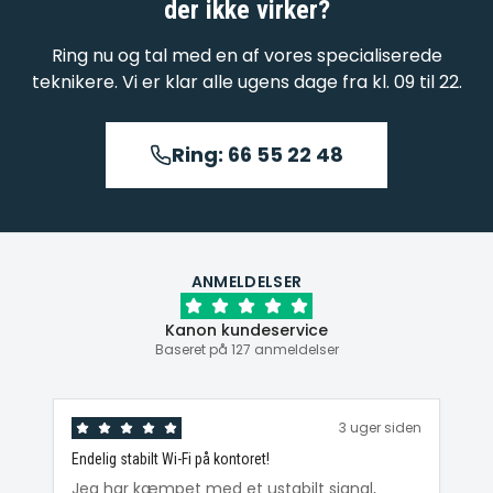
der ikke virker
?
Ring nu og tal med en af vores specialiserede
teknikere. Vi er klar alle ugens dage fra kl. 09 til 22.
Ring: 66 55 22 48
ANMELDELSER
Kanon kundeservice
Baseret på 127 anmeldelser
den
3 uger siden
Endelig stabilt Wi-Fi på kontoret!
Ka
ig
Jeg har kæmpet med et ustabilt signal,
Da