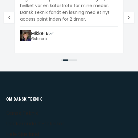
hvilket var en katastrofe for mine møder.
Wi
e
Dansk Teknik fandt en løsning med et nyt
me
access point inden for 2 timer.
Mikkel B.
Østerbro
OM DANSK TEKNIK
Dansk Teknik
Udekørende IT-tekniker
Hele Sjælland