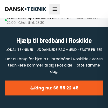
66 55 22 48
Åbent nu
DANSK
•
TEKNIK
Vi besvarer opkald inden for 1-2 min.
– telefontid til kl.
22:00 · Chat til kl. 23:30
Hjælp til bredbånd i Roskilde
LOKAL TEKNIKER · UDDANNEDE FAGMÆND · FASTE PRISER
Har du brug for hjælp til bredbånd i Roskilde? Vores
teknikere kommer til dig i Roskilde – ofte samme
dag.
Ring nu: 66 55 22 48