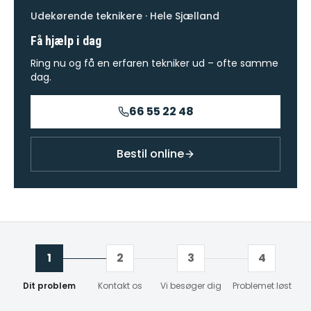
Udekørende teknikere · Hele Sjælland
Få hjælp i dag
Ring nu og få en erfaren tekniker ud – ofte samme
dag.
66 55 22 48
Bestil online
1
2
3
4
Dit problem
Kontakt os
Vi besøger dig
Problemet løst