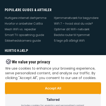
POPULÆRE GUIDES & ARTIKLER
Hurtigere internet derhjemme
Hjemmenetværk for begyndere
Hvorfor vi anbefaler Cat6a
WiFi 7 – hvad skal du vide?
Mesh WiFi vs. repeater
Optimer dit WiFi-netværk
Smart TV opsætning guide
Bedste router til hjemmet
Sikkerhedskamera guide
5 tegn på dårligt WiFi
HURTIG HJÆLP
Hjælp til internet
Hjælp til WiFi
🍪
We value your privacy
Hjælp til TV
Hjælp til netværk
We use cookies to enhance your browsing experience,
Hjælp til router
WiFi falder ud
serve personalized content, and analyze our traffic. By
TV der ikke virker
Dårlig WiFi
clicking "Accept All", you consent to our use of cookies.
Mesh WiFi opsætning
Smart Home opsætning
Videoovervågning – privat &
Accept All
erhverv
Tailored
Includes cookies for analytics and personalized content.