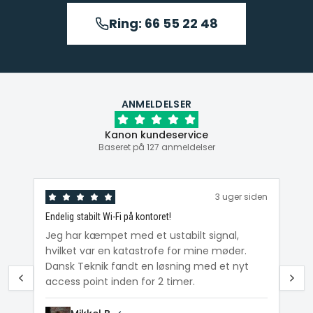
Ring: 66 55 22 48
ANMELDELSER
Kanon kundeservice
Baseret på 127 anmeldelser
den
3 uger siden
Endelig stabilt Wi-Fi på kontoret!
Ka
ig
Jeg har kæmpet med et ustabilt signal,
Da
hvilket var en katastrofe for mine møder.
Wi
e
Dansk Teknik fandt en løsning med et nyt
me
access point inden for 2 timer.