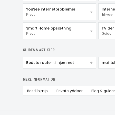
YouSee internetproblemer
Interne
Privat
Erhverv
Smart Home opsætning
TV der 
Privat
Guide
GUIDES & ARTIKLER
Bedste router til hjemmet
mail.t
MERE INFORMATION
Bestil hjælp
Private ydelser
Blog & guide