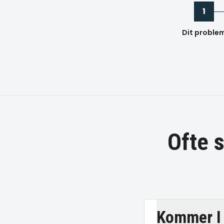
1
Dit proble
Ofte 
Kommer I 