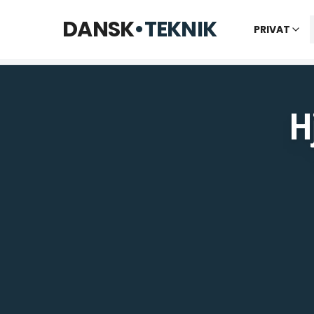
Telefon til kl. 22 · Chat til 23:30
DANSK
•
TEKNIK
PRIVAT
Vi bes
H