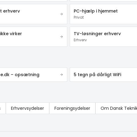
t erhverv
PC-hjælp i hjemmet
Privat
ikke virker
TV-løsninger erhverv
Erhverv
ele.dk – opsætning
5 tegn på dårligt WiFi
s
Erhvervsydelser
Foreningsydelser
Om Dansk Tekni