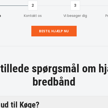
2
3
m
Kontakt os
Vi besøger dig
P
BESTIL HJÆLP NU
stillede spørgsmål om
hj
bredbånd
ud til Køge?