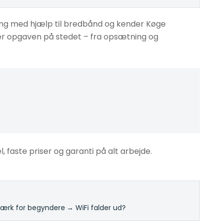
ing med hjælp til bredbånd og kender Køge
øser opgaven på stedet – fra opsætning og
l, faste priser og garanti på alt arbejde.
rk for begyndere
·
→ WiFi falder ud?