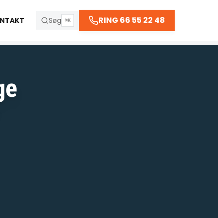
66 55 22 48
RING 66 55 22 48
NTAKT
Søg
⌘K
 kl. 23:30
ge
R