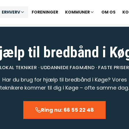
✓ Udekørende tekniker
|
✓ Ofte hjælp samme dag
ERHVERV
FORENINGER
KOMMUNER
OM OS
KO
varer opkald inden for 1-2 min.
– telefontid til kl. 22:00 · Chat til
jælp til bredbånd i Kø
LOKAL TEKNIKER · UDDANNEDE FAGMÆND · FASTE PRISE
Har du brug for hjælp til bredbånd i Køge? Vores
teknikere kommer til dig i Køge – ofte samme dag.
Ring nu: 66 55 22 48