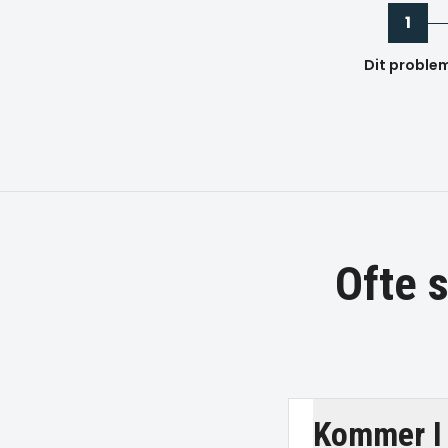
1
Dit proble
Ofte 
Kommer I 