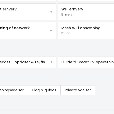
t erhverv
WiFi erhverv
Erhverv
ing af netværk
Mesh WiFi opsætning
Privat
Chromecast – opdater & fejlfinding
Guide til Smart TV opsætni
eningsydelser
Blog & guides
Private ydelser