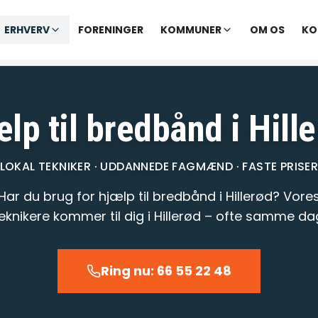
✓ Udekørende tekniker
|
✓ Ofte hjælp samme dag
ERHVERV
FORENINGER
KOMMUNER
OM OS
KO
varer opkald inden for 1-2 min.
– telefontid til kl. 22:00 · Chat til
lp til bredbånd i Hill
LOKAL TEKNIKER · UDDANNEDE FAGMÆND · FASTE PRISE
Har du brug for hjælp til bredbånd i Hillerød? Vore
eknikere kommer til dig i Hillerød – ofte samme da
Ring nu: 66 55 22 48