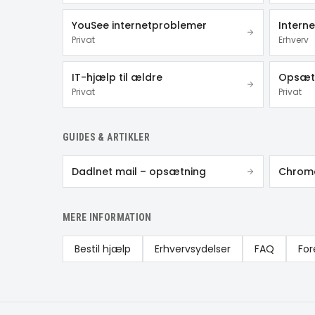
YouSee internetproblemer
Interne
Privat
Erhverv
IT-hjælp til ældre
Opsætn
Privat
Privat
GUIDES & ARTIKLER
Dadlnet mail – opsætning
MERE INFORMATION
Bestil hjælp
Erhvervsydelser
FAQ
For