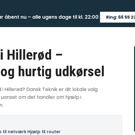
ar åbent nu – alle ugens dage til kl. 22:00
|
Ring: 66 55 2
i Hillerød –
 og hurtig udkørsel
i Hillerød? Dansk Teknik er dit lokale valg
 – uanset om det handler om hjælp i
n.
 til netværk
·
Hjælp til router