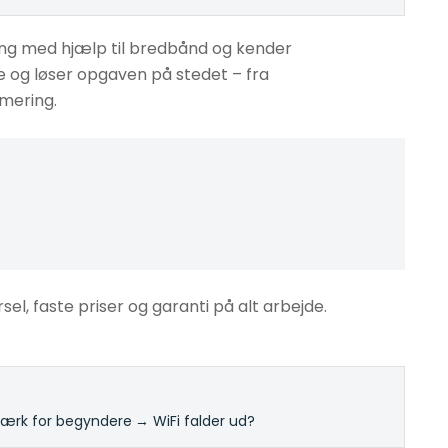
ing med hjælp til bredbånd og kender
se og løser opgaven på stedet – fra
imering.
rsel, faste priser og garanti på alt arbejde.
rk for begyndere
·
→ WiFi falder ud?