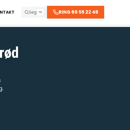
66 55 22 48
RING 66 55 22 48
NTAKT
Søg
⌘K
 kl. 23:30
erød
R
s
g.