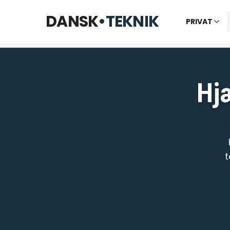
Telefon til kl. 22 · Chat til 23:30
DANSK
•
TEKNIK
PRIVAT
Vi bes
Hjæ
t