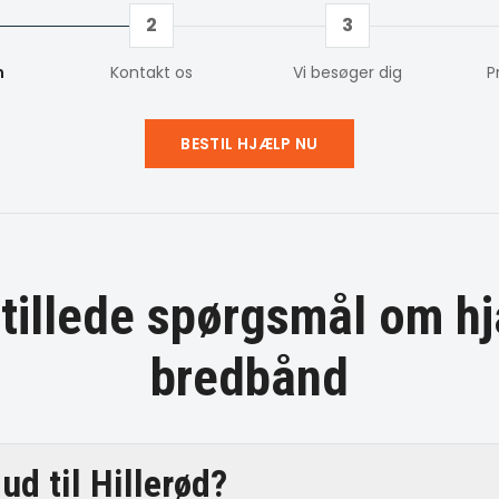
2
3
m
Kontakt os
Vi besøger dig
P
BESTIL HJÆLP NU
stillede spørgsmål om
hj
bredbånd
ud til Hillerød?