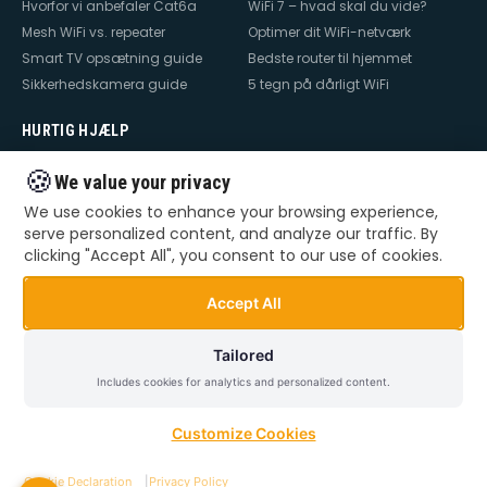
Hvorfor vi anbefaler Cat6a
WiFi 7 – hvad skal du vide?
Mesh WiFi vs. repeater
Optimer dit WiFi-netværk
Smart TV opsætning guide
Bedste router til hjemmet
Sikkerhedskamera guide
5 tegn på dårligt WiFi
HURTIG HJÆLP
Hjælp til internet
Hjælp til WiFi
🍪
We value your privacy
Hjælp til TV
Hjælp til netværk
We use cookies to enhance your browsing experience,
Hjælp til router
WiFi falder ud
serve personalized content, and analyze our traffic. By
TV der ikke virker
Dårlig WiFi
clicking "Accept All", you consent to our use of cookies.
Mesh WiFi opsætning
Smart Home opsætning
Videoovervågning – privat &
Accept All
erhverv
Tailored
Includes cookies for analytics and personalized content.
©
2026
Dansk Teknik. Alle rettigheder forbeholdes.
Privatlivspolitik
Handelsbetingelser
Sitemap
Customize Cookies
Cookie Declaration
|
Privacy Policy