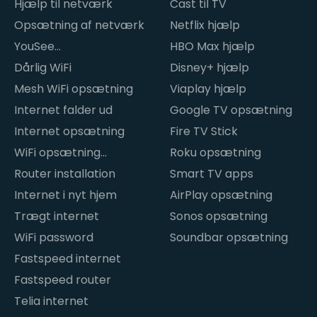
Hjælp til netværk
Cast til TV
Opsætning af netværk
Netflix hjælp
YouSee
HBO Max hjælp
internetproblemer
Dårlig WiFi
Disney+ hjælp
Mesh WiFi opsætning
Viaplay hjælp
Internet falder ud
Google TV opsætning
Internet opsætning
Fire TV Stick
WiFi opsætning
Roku opsætning
hjemme
Router installation
Smart TV apps
Internet i nyt hjem
AirPlay opsætning
Trægt internet
Sonos opsætning
WiFi password
Soundbar opsætning
Fastspeed internet
Fastspeed router
Telia internet