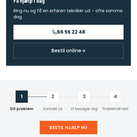
Få hjælp i dag
Ring nu og få en erfaren tekniker ud – ofte samme
dag.
66 55 22 48
Bestil online
1
2
3
4
Dit problem
Kontakt os
Vi besøger dig
Problemet løst
BESTIL HJÆLP NU