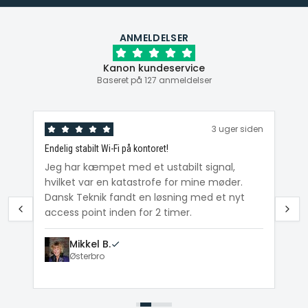
ANMELDELSER
Kanon kundeservice
Baseret på 127 anmeldelser
den
3 uger siden
Endelig stabilt Wi-Fi på kontoret!
Ka
ig
Jeg har kæmpet med et ustabilt signal,
Da
hvilket var en katastrofe for mine møder.
Wi
e
Dansk Teknik fandt en løsning med et nyt
me
access point inden for 2 timer.
Mikkel B.
Østerbro