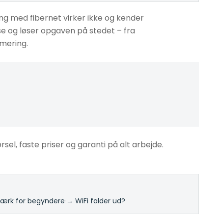
ng med fibernet virker ikke og kender
sse og løser opgaven på stedet – fra
imering.
ørsel, faste priser og garanti på alt arbejde.
rk for begyndere
·
→ WiFi falder ud?