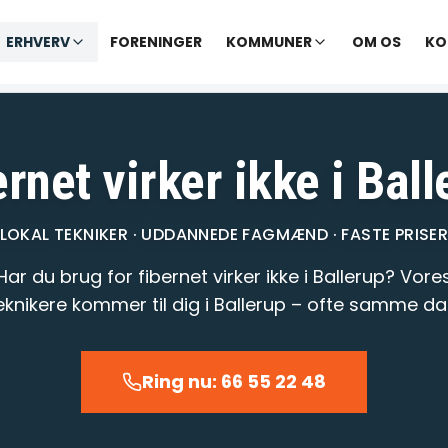
✓ Udekørende tekniker
|
✓ Ofte hjælp samme dag
ERHVERV
FORENINGER
KOMMUNER
OM OS
KO
Vi åbner kl. 09:00
rnet virker ikke i Bal
LOKAL TEKNIKER · UDDANNEDE FAGMÆND · FASTE PRISE
Har du brug for fibernet virker ikke i Ballerup? Vore
eknikere kommer til dig i Ballerup – ofte samme da
Ring nu: 66 55 22 48