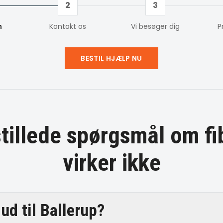
2
3
m
Kontakt os
Vi besøger dig
P
BESTIL HJÆLP NU
stillede spørgsmål om
fi
virker ikke
ud til Ballerup?