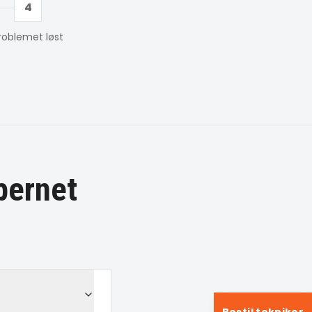
4
roblemet løst
bernet