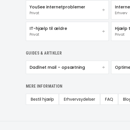
YouSee internetproblemer
Interne
Privat
Erhverv
IT-hjælp til ældre
Hjælp ti
Privat
Privat
GUIDES & ARTIKLER
Dadlnet mail – opsætning
Optime
MERE INFORMATION
Bestil hjælp
Erhvervsydelser
FAQ
Blo