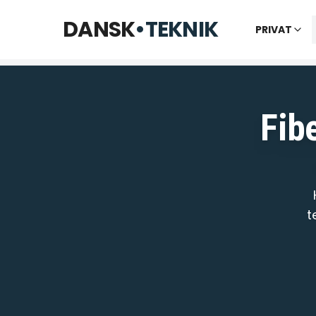
Åbner kl. 09:00
DANSK
•
TEKNIK
PRIVAT
Fibe
t