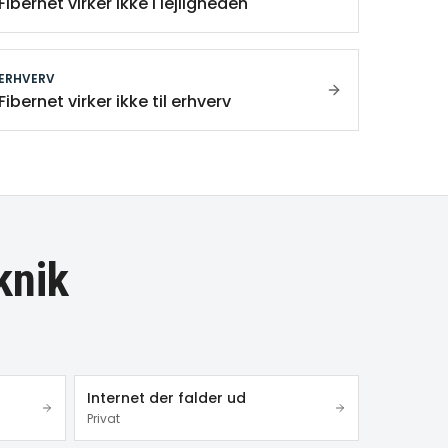
Fibernet virker ikke i lejligheden
ERHVERV
Fibernet virker ikke til erhverv
knik
Internet der falder ud
Privat