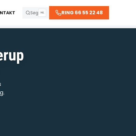
66 55 22 48
RING 66 55 22 48
NTAKT
Søg
⌘K
lerup
R
s
g.