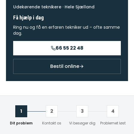
Udekørende teknikere · Hele Sjælland
Få hjælp i dag
Ring nu og få en erfaren tekniker ud – ofte samme
dag.
66 55 22 48
Bestil online
1
2
3
4
Dit problem
Kontakt os
Vi besøger dig
Problemet løst