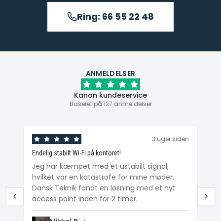
Ring: 66 55 22 48
ANMELDELSER
Kanon kundeservice
Baseret på 127 anmeldelser
den
3 uger siden
Endelig stabilt Wi-Fi på kontoret!
Ka
ig
Jeg har kæmpet med et ustabilt signal,
Da
hvilket var en katastrofe for mine møder.
Wi
e
Dansk Teknik fandt en løsning med et nyt
me
access point inden for 2 timer.