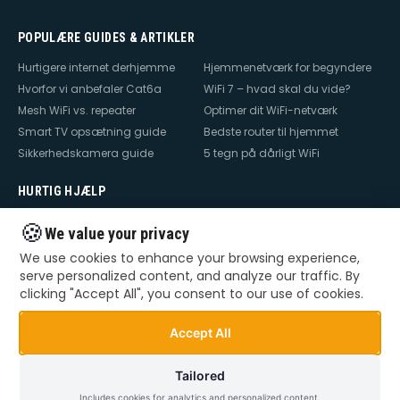
POPULÆRE GUIDES & ARTIKLER
Hurtigere internet derhjemme
Hjemmenetværk for begyndere
Hvorfor vi anbefaler Cat6a
WiFi 7 – hvad skal du vide?
Mesh WiFi vs. repeater
Optimer dit WiFi-netværk
Smart TV opsætning guide
Bedste router til hjemmet
Sikkerhedskamera guide
5 tegn på dårligt WiFi
HURTIG HJÆLP
Hjælp til internet
Hjælp til WiFi
🍪
We value your privacy
Hjælp til TV
Hjælp til netværk
We use cookies to enhance your browsing experience,
Hjælp til router
WiFi falder ud
serve personalized content, and analyze our traffic. By
TV der ikke virker
Dårlig WiFi
clicking "Accept All", you consent to our use of cookies.
Mesh WiFi opsætning
Smart Home opsætning
Videoovervågning – privat &
Accept All
erhverv
Tailored
Includes cookies for analytics and personalized content.