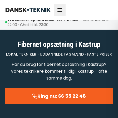
66 55 22 48
Åbent nu
DANSK
•
TEKNIK
Vi besvarer opkald inden for 1-2 min.
– telefontid til kl.
22:00 · Chat til kl. 23:30
Fibernet opsætning i Kastrup
LOKAL TEKNIKER · UDDANNEDE FAGMÆND · FASTE PRISER
Har du brug for fibernet opsætning i Kastrup?
Vores teknikere kommer til dig i Kastrup – ofte
samme dag.
Ring nu: 66 55 22 48