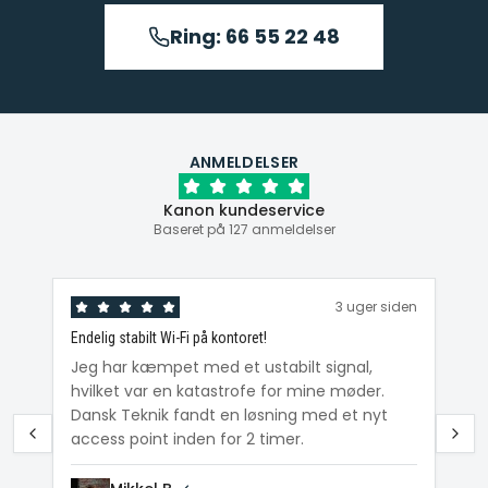
Ring: 66 55 22 48
ANMELDELSER
Kanon kundeservice
Baseret på 127 anmeldelser
den
3 uger siden
Endelig stabilt Wi-Fi på kontoret!
Ka
ig
Jeg har kæmpet med et ustabilt signal,
Da
hvilket var en katastrofe for mine møder.
Wi
e
Dansk Teknik fandt en løsning med et nyt
me
access point inden for 2 timer.