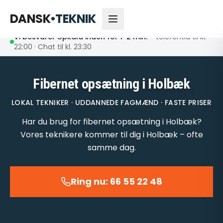
66 55 22 48
Åbent nu
DANSK
•
TEKNIK
Vi besvarer opkald inden for 1-2 min.
– telefontid til kl.
22:00 · Chat til kl. 23:30
Fibernet opsætning i Holbæk
LOKAL TEKNIKER · UDDANNEDE FAGMÆND · FASTE PRISER
Har du brug for fibernet opsætning i Holbæk?
Vores teknikere kommer til dig i Holbæk – ofte
samme dag.
Ring nu: 66 55 22 48