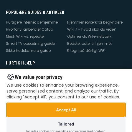
POPULÆRE GUIDES & ARTIKLER
Hurtigere internet derhjemme
Hjemmenetværk for begyndere
Hvorfor vi anbefaler Cat6a
WiFi 7 – hvad skal du vide?
Mesh WiFi vs. repeater
Optimer dit WiFi-netværk
Smart TV opsætning guide
Bedste router til hjemmet
Sikkerhedskamera guide
5 tegn på dårligt WiFi
HURTIG HJÆLP
Hjælp til internet
Hjælp til WiFi
🍪
We value your privacy
Hjælp til TV
Hjælp til netværk
We use cookies to enhance your browsing experience,
Hjælp til router
WiFi falder ud
serve personalized content, and analyze our traffic. By
TV der ikke virker
Dårlig WiFi
clicking "Accept All", you consent to our use of cookies.
Mesh WiFi opsætning
Smart Home opsætning
Videoovervågning – privat &
Accept All
erhverv
Tailored
Includes cookies for analytics and personalized content.