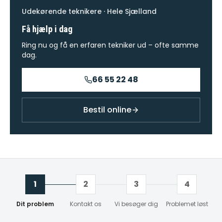
Udekørende teknikere · Hele Sjælland
Få hjælp i dag
Ring nu og få en erfaren tekniker ud – ofte samme
dag.
66 55 22 48
Bestil online
1
2
3
4
Dit problem
Kontakt os
Vi besøger dig
Problemet løst