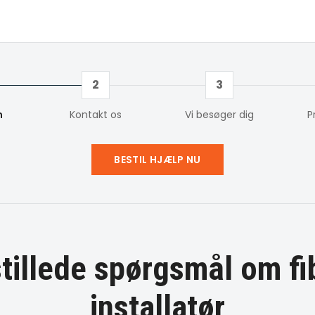
2
3
m
Kontakt os
Vi besøger dig
P
BESTIL HJÆLP NU
stillede spørgsmål om
fi
installatør