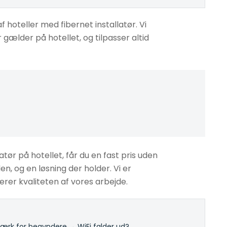
f hoteller med fibernet installatør. Vi
 gælder på hotellet, og tilpasser altid
atør på hotellet, får du en fast pris uden
en, og en løsning der holder. Vi er
rer kvaliteten af vores arbejde.
rk for begyndere
·
→ WiFi falder ud?