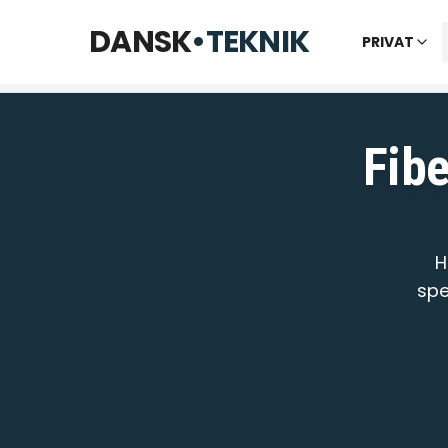
Telefon til kl. 22 · Chat til 23:30
DANSK
•
TEKNIK
PRIVAT
Vi bes
Fibe
H
spe