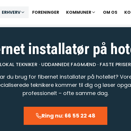
✓ Udekørende tekniker
|
✓ Ofte hjælp samme dag
ERHVERV
FORENINGER
KOMMUNER
OM OS
KO
varer opkald inden for 1-2 min.
– telefontid til kl. 22:00 · Chat til
rnet installatør på hot
LOKAL TEKNIKER · UDDANNEDE FAGMÆND · FASTE PRISE
ar du brug for fibernet installatør på hotellet? Vor
cialiserede teknikere kommer til dig og løser opg
professionelt – ofte samme dag.
Ring nu: 66 55 22 48