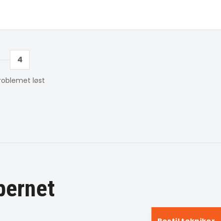
4
roblemet løst
bernet