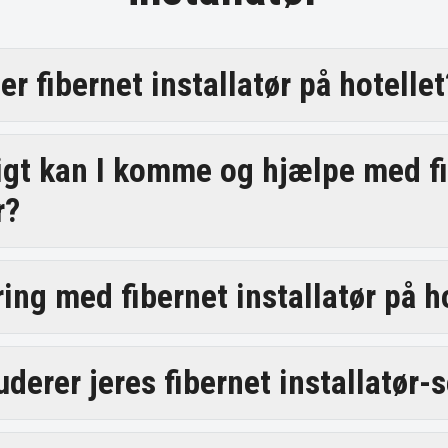
r fibernet installatør på hotellet
igt kan I komme og hjælpe med f
r?
ring med fibernet installatør på h
derer jeres fibernet installatør-