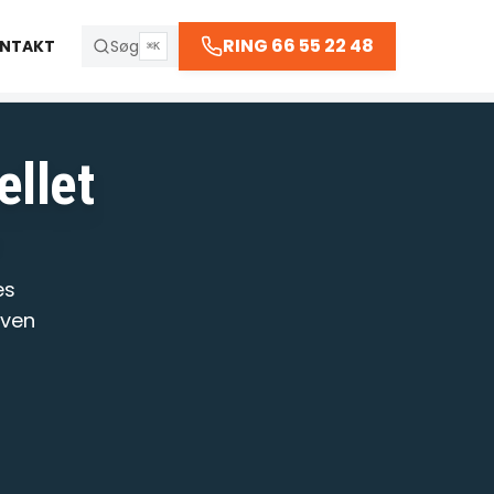
66 55 22 48
RING 66 55 22 48
NTAKT
Søg
⌘K
 kl. 23:30
ellet
R
es
aven