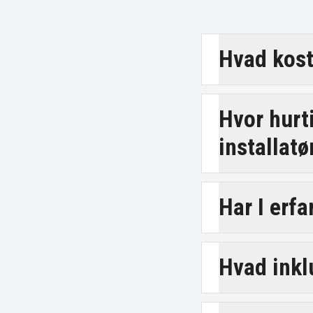
Hvad koste
Hvor hurt
installatø
Har I erfa
Hvad inklu