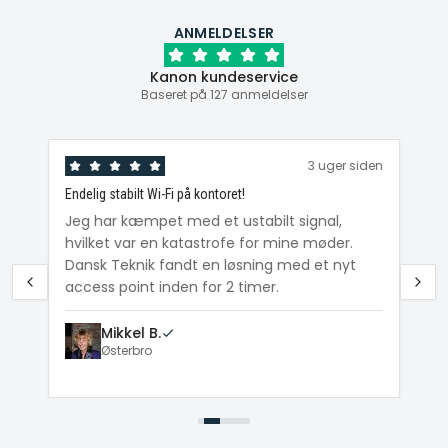
ANMELDELSER
Kanon kundeservice
Baseret på 127 anmeldelser
den
3 uger siden
Endelig stabilt Wi-Fi på kontoret!
Ka
ig
Jeg har kæmpet med et ustabilt signal,
Da
hvilket var en katastrofe for mine møder.
Wi
e
Dansk Teknik fandt en løsning med et nyt
me
access point inden for 2 timer.
Mikkel B.
Østerbro