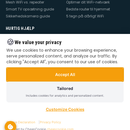
Mesh WiFi vs. repeater
Optimer dit WiFi-netværk
Smart TV opsætning guide
Bedste router til hjemmet
Sikkerhedskamera guide
5 tegn på dårligt WiFi
HURTIG HJÆLP
Hjælp til internet
Hjælp til WiFi
🍪
We value your privacy
Hjælp til TV
Hjælp til netværk
We use cookies to enhance your browsing experience,
Hjælp til router
WiFi falder ud
serve personalized content, and analyze our traffic. By
TV der ikke virker
Dårlig WiFi
clicking "Accept All", you consent to our use of cookies.
Mesh WiFi opsætning
Smart Home opsætning
Videoovervågning – privat &
Accept All
erhverv
Tailored
Includes cookies for analytics and personalized content.
©
2026
Dansk Teknik. Alle rettigheder forbeholdes.
Privatlivspolitik
Handelsbetingelser
Sitemap
Customize Cookies
Cookie Declaration
|
Privacy Policy
Powered by CheapCookie
cheapcookie.com