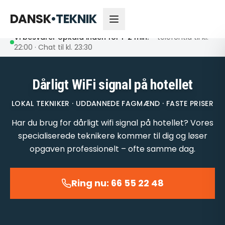
66 55 22 48
Åbent nu
DANSK
•
TEKNIK
Vi besvarer opkald inden for 1-2 min.
– telefontid til kl.
22:00 · Chat til kl. 23:30
Dårligt WiFi signal på hotellet
LOKAL TEKNIKER · UDDANNEDE FAGMÆND · FASTE PRISER
Har du brug for dårligt wifi signal på hotellet? Vores
specialiserede teknikere kommer til dig og løser
opgaven professionelt – ofte samme dag.
Ring nu: 66 55 22 48