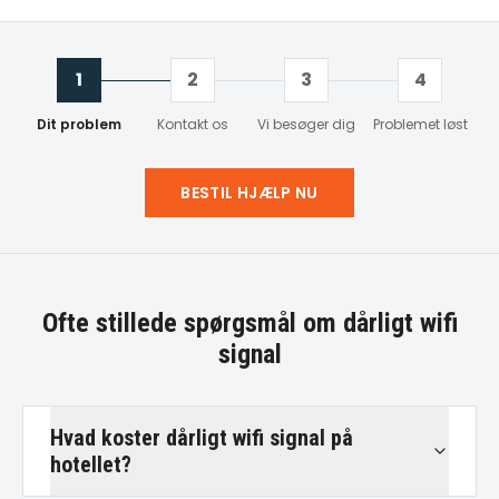
1
2
3
4
Dit problem
Kontakt os
Vi besøger dig
Problemet løst
BESTIL HJÆLP NU
Ofte stillede spørgsmål om
dårligt wifi
signal
Hvad koster dårligt wifi signal på
hotellet?