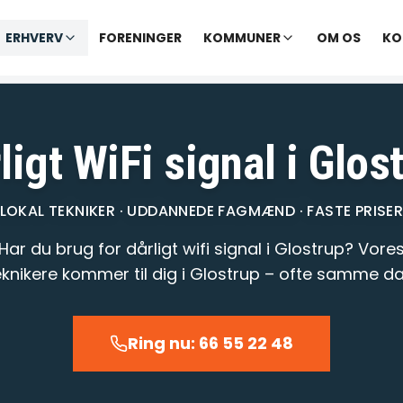
✓ Udekørende tekniker
|
✓ Ofte hjælp samme dag
ERHVERV
FORENINGER
KOMMUNER
OM OS
KO
Vi åbner kl. 09:00
ligt WiFi signal i Glos
LOKAL TEKNIKER · UDDANNEDE FAGMÆND · FASTE PRISE
Har du brug for dårligt wifi signal i Glostrup? Vore
eknikere kommer til dig i Glostrup – ofte samme da
Ring nu: 66 55 22 48