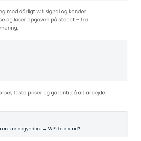
g med dårligt wifi signal og kender
sse og løser opgaven på stedet – fra
imering.
ørsel, faste priser og garanti på alt arbejde.
rk for begyndere
·
→ WiFi falder ud?