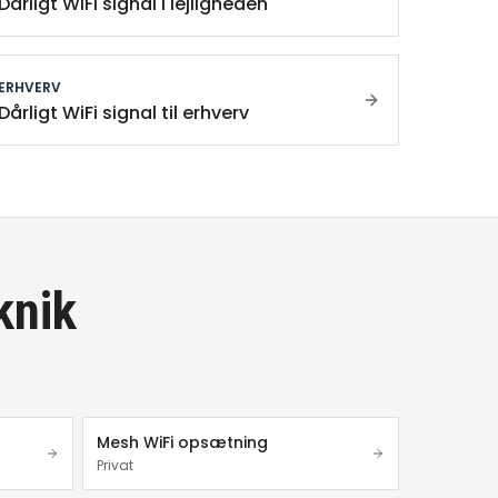
Dårligt WiFi signal i lejligheden
ERHVERV
Dårligt WiFi signal til erhverv
knik
Mesh WiFi opsætning
Privat