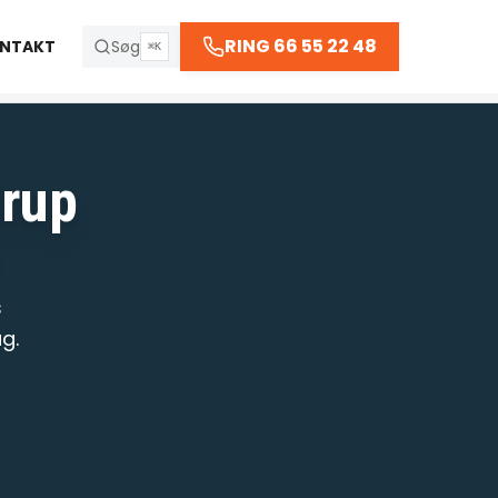
66 55 22 48
RING 66 55 22 48
NTAKT
Søg
⌘K
trup
R
s
g.