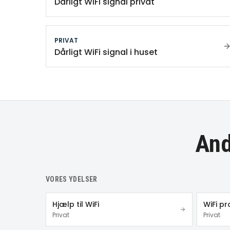
Dårligt WiFi signal privat
PRIVAT
Dårligt WiFi signal i huset
And
VORES YDELSER
Hjælp til WiFi
WiFi p
Privat
Privat