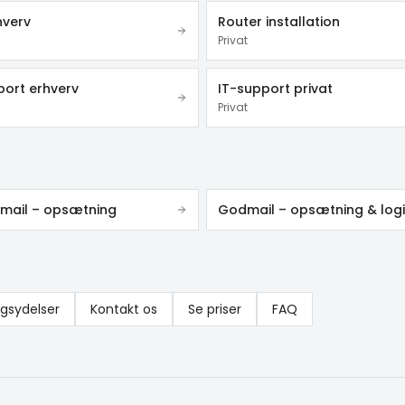
hverv
Router installation
Privat
port erhverv
IT-support privat
Privat
 mail – opsætning
Godmail – opsætning & log
ngsydelser
Kontakt os
Se priser
FAQ