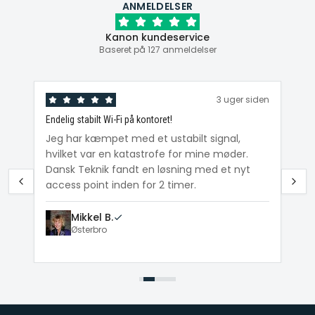
ANMELDELSER
Kanon kundeservice
Baseret på 127 anmeldelser
den
3 uger siden
Endelig stabilt Wi-Fi på kontoret!
Ka
ig
Jeg har kæmpet med et ustabilt signal,
Da
hvilket var en katastrofe for mine møder.
Wi
e
Dansk Teknik fandt en løsning med et nyt
me
access point inden for 2 timer.
Mikkel B.
Østerbro