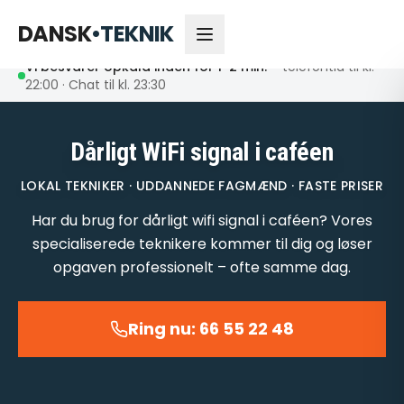
66 55 22 48
Åbent nu
DANSK
•
TEKNIK
Vi besvarer opkald inden for 1-2 min.
– telefontid til kl.
22:00 · Chat til kl. 23:30
Dårligt WiFi signal i caféen
LOKAL TEKNIKER · UDDANNEDE FAGMÆND · FASTE PRISER
Har du brug for dårligt wifi signal i caféen? Vores
specialiserede teknikere kommer til dig og løser
opgaven professionelt – ofte samme dag.
Ring nu: 66 55 22 48