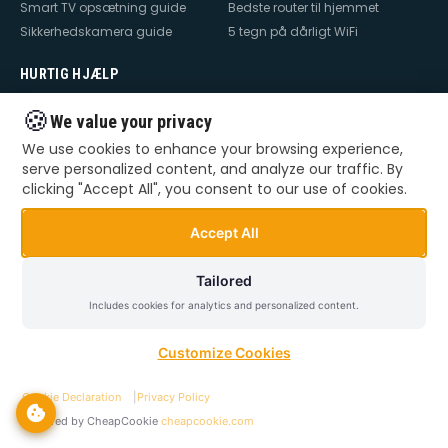
Smart TV opsætning guide
Bedste router til hjemmet
Sikkerhedskamera guide
5 tegn på dårligt WiFi
HURTIG HJÆLP
Hjælp til internet
Hjælp til WiFi
🍪
We value your privacy
Hjælp til TV
Hjælp til netværk
We use cookies to enhance your browsing experience,
Hjælp til router
WiFi falder ud
serve personalized content, and analyze our traffic. By
TV der ikke virker
Dårlig WiFi
clicking "Accept All", you consent to our use of cookies.
Mesh WiFi opsætning
Smart Home opsætning
Videoovervågning – privat &
Accept All
erhverv
Tailored
Includes cookies for analytics and personalized content.
©
2026
Dansk Teknik. Alle rettigheder forbeholdes.
Privatlivspolitik
Handelsbetingelser
Sitemap
Customize Cookies
Cookie Declaration
|
Privacy Policy
Powered by CheapCookie
cheapcookie.com