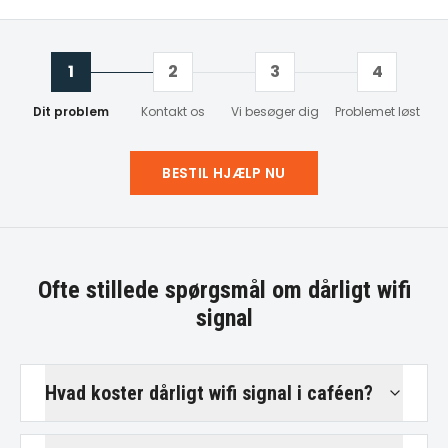
1
2
3
4
Dit problem
Kontakt os
Vi besøger dig
Problemet løst
BESTIL HJÆLP NU
Ofte stillede spørgsmål om
dårligt wifi
signal
Hvad koster dårligt wifi signal i caféen?