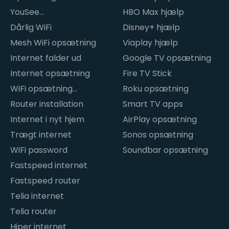
YouSee
HBO Max hjælp
internetproblemer
Dårlig WiFi
Disney+ hjælp
Mesh WiFi opsætning
Viaplay hjælp
Internet falder ud
Google TV opsætning
Internet opsætning
Fire TV Stick
WiFi opsætning
Roku opsætning
hjemme
Router installation
Smart TV apps
Internet i nyt hjem
AirPlay opsætning
Trægt internet
Sonos opsætning
WiFi password
Soundbar opsætning
Fastspeed internet
Fastspeed router
Telia internet
Telia router
Hiper internet