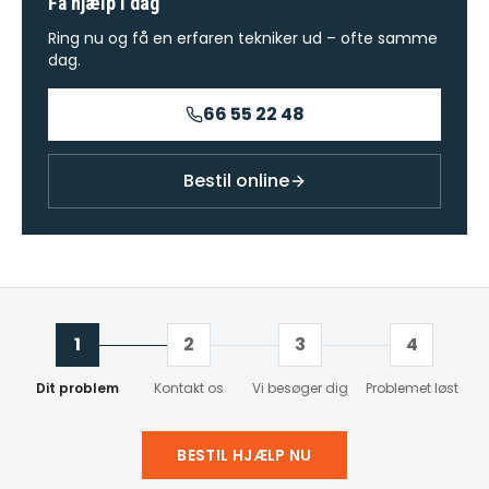
Få hjælp i dag
Ring nu og få en erfaren tekniker ud – ofte samme
dag.
66 55 22 48
Bestil online
1
2
3
4
Dit problem
Kontakt os
Vi besøger dig
Problemet løst
BESTIL HJÆLP NU