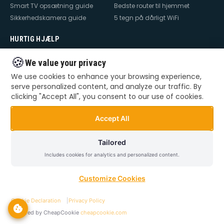
Smart TV opsætning guide
Bedste router til hjemmet
Sikkerhedskamera guide
5 tegn på dårligt WiFi
HURTIG HJÆLP
Hjælp til internet
Hjælp til WiFi
🍪
We value your privacy
Hjælp til TV
Hjælp til netværk
We use cookies to enhance your browsing experience,
Hjælp til router
WiFi falder ud
serve personalized content, and analyze our traffic. By
TV der ikke virker
Dårlig WiFi
clicking "Accept All", you consent to our use of cookies.
Mesh WiFi opsætning
Smart Home opsætning
Videoovervågning – privat &
Accept All
erhverv
Tailored
Includes cookies for analytics and personalized content.
©
2026
Dansk Teknik. Alle rettigheder forbeholdes.
Privatlivspolitik
Handelsbetingelser
Sitemap
Customize Cookies
Cookie Declaration
|
Privacy Policy
Powered by CheapCookie
cheapcookie.com