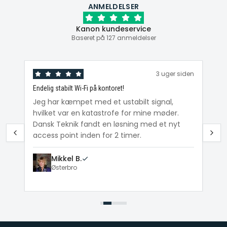
ANMELDELSER
Kanon kundeservice
Baseret på 127 anmeldelser
den
3 uger siden
Endelig stabilt Wi-Fi på kontoret!
Ka
ig
Jeg har kæmpet med et ustabilt signal,
Da
hvilket var en katastrofe for mine møder.
Wi
e
Dansk Teknik fandt en løsning med et nyt
me
access point inden for 2 timer.
Mikkel B.
Østerbro