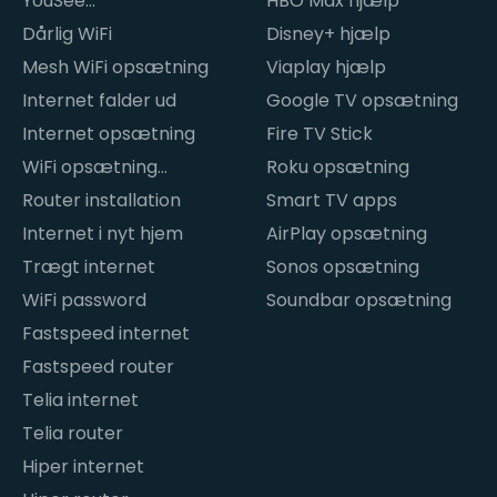
YouSee
HBO Max hjælp
internetproblemer
Dårlig WiFi
Disney+ hjælp
Mesh WiFi opsætning
Viaplay hjælp
Internet falder ud
Google TV opsætning
Internet opsætning
Fire TV Stick
WiFi opsætning
Roku opsætning
hjemme
Router installation
Smart TV apps
Internet i nyt hjem
AirPlay opsætning
Trægt internet
Sonos opsætning
WiFi password
Soundbar opsætning
Fastspeed internet
Fastspeed router
Telia internet
Telia router
Hiper internet