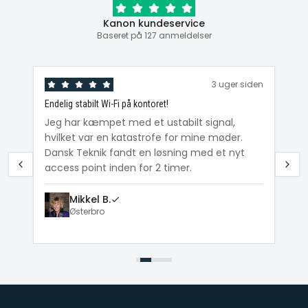
Kanon kundeservice
Baseret på 127 anmeldelser
den
3 uger siden
Endelig stabilt Wi-Fi på kontoret!
Ka
ig
Jeg har kæmpet med et ustabilt signal,
Da
hvilket var en katastrofe for mine møder.
Wi
e
Dansk Teknik fandt en løsning med et nyt
me
access point inden for 2 timer.
Mikkel B.
Østerbro