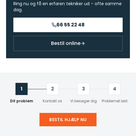
Ring nu og få en erfaren tekniker ud – ofte samme
dag.
66 55 22 48
Bestil online
1
2
3
4
Dit problem
Kontakt os
Vi besøger dig
Problemet løst
BESTIL HJÆLP NU